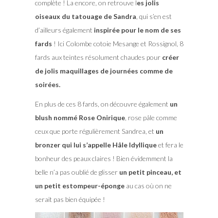
complète ! La encore, on retrouve l
es jolis
oiseaux du tatouage de Sandra
, qui s’en est
d’ailleurs également
inspirée pour le nom de ses
fards
! Ici Colombe cotoie Mesange et Rossignol, 8
fards aux teintes résolument chaudes pour
créer
de jolis maquillages de journées comme de
soirées.
En plus de ces 8 fards, on découvre également
un
blush nommé Rose Onirique
, rose pâle comme
ceux que porte régulièrement Sandrea, et
un
bronzer qui lui s’appelle Hâle Idyllique
et fera le
bonheur des peaux claires ! Bien évidemment la
belle n’a pas oublié de glisser
un petit pinceau, et
un petit estompeur-éponge
au cas où on ne
serait pas bien équipée !