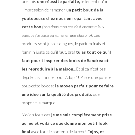
une fois
une réussite parfaite,
tellement qu’on a
l’impression de ramener
un petit bout de la
youtubeuse chez nous en repartant avec
cette box
(bon dans mon cas c’est encore mieux
puisque j’ai aussi pu ramener une photo :p
). Les
produits sont justes dingues, le parfum frais et
féminin juste ce qu’il faut, bref
tu as tout ce qu’il
faut pour t’inspirer des looks de Sandrea et
les reproduire à la maison
…Et si ça n’est pas
déjà le cas : fondre pour Adopt’ ! Parce que pour le
coup cette box est
le moyen parfait pour te faire
une idée sur la qualité des produits
que
propose la marque !
Moi en tous cas
je me suis complètement prise
au jeu,et voilà ce que donne mon petit look
final
avec tout le contenu de la box !
Enjoy, et