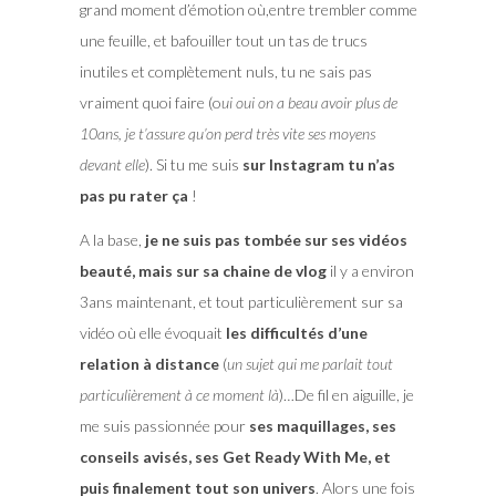
grand moment d’émotion où,entre trembler comme
une feuille, et bafouiller tout un tas de trucs
inutiles et complètement nuls, tu ne sais pas
vraiment quoi faire (o
ui oui on a beau avoir plus de
10ans, je t’assure qu’on perd très vite ses moyens
devant elle
). Si tu me suis
sur Instagram tu n’as
pas pu rater ça
!
A la base,
je ne suis pas tombée sur ses vidéos
beauté, mais sur sa chaine de vlog
il y a environ
3ans maintenant, et tout particulièrement sur sa
vidéo où elle évoquait
les difficultés d’une
relation à distance
(
un sujet qui me parlait tout
particulièrement à ce moment là
)…De fil en aiguille, je
me suis passionnée pour
ses maquillages, ses
conseils avisés, ses Get Ready With Me, et
puis finalement tout son univers
. Alors une fois