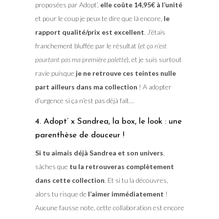
proposées par Adopt’,
elle coûte 14,95€ à l’unité
et pour le coup je peux te dire que là encore,
le
rapport qualité/prix est excellent
. J’étais
franchement bluffée par le résultat (
et ça n’est
pourtant pas ma première palette
), et je suis surtout
ravie puisque
je ne retrouve ces teintes nulle
part ailleurs dans ma collection
! A adopter
d’urgence si ça n’est pas déjà fait…
4. Adopt’ x Sandrea, la box, le look : une
parenthèse de douceur !
Si tu aimais déjà Sandrea et son univers
,
sâches que
tu la retrouveras complètement
dans cette collection
. Et si tu la découvres,
alors tu risque de
l’aimer immédiatement
!
Aucune fausse note, cette collaboration est encore