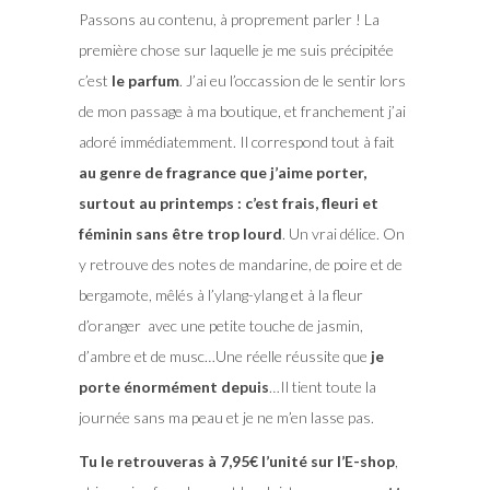
Passons au contenu, à proprement parler ! La
première chose sur laquelle je me suis précipitée
c’est
le parfum
. J’ai eu l’occassion de le sentir lors
de mon passage à ma boutique, et franchement j’ai
adoré immédiatemment. Il correspond tout à fait
au genre de fragrance que j’aime porter,
surtout au printemps : c’est frais, fleuri et
féminin sans être trop lourd
. Un vrai délice. On
y retrouve des notes de mandarine, de poire et de
bergamote, mêlés à l’ylang-ylang et à la fleur
d’oranger avec une petite touche de jasmin,
d’ambre et de musc…Une réelle réussite que
je
porte énormément depuis
…Il tient toute la
journée sans ma peau et je ne m’en lasse pas.
Tu le retrouveras à 7,95€ l’unité sur l’E-shop
,