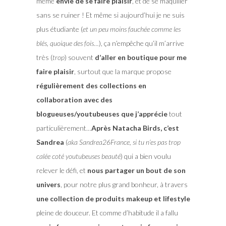
même
envie de se faire plaisir
, et de se maquiller
sans se ruiner ! Et même si aujourd’hui je ne suis
plus étudiante (
et un peu moins fauchée comme les
blés, quoique des fois…
), ça n’empêche qu’il m’arrive
très (
trop
) souvent
d’aller en boutique pour me
faire plaisir
, surtout que la marque propose
régulièrement des collections en
collaboration avec des
blogueuses/youtubeuses que j’apprécie
tout
particulièrement…
Après Natacha Birds, c’est
Sandrea
(
aka Sandrea26France, si tu n’es pas trop
calée coté youtubeuses beauté
) qui a bien voulu
relever le défi, et
nous partager un bout de son
univers
, pour notre plus grand bonheur, à travers
une collection de produits makeup et lifestyle
pleine de douceur. Et comme d’habitude il a fallu