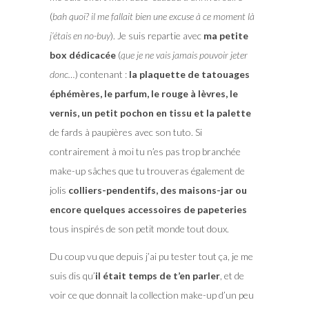
(
bah quoi? il me fallait bien une excuse à ce moment là
j’étais en no-buy
). Je suis repartie avec
ma petite
box dédicacée
(
que je ne vais jamais pouvoir jeter
donc…
) contenant :
la plaquette de tatouages
éphémères, le parfum, le rouge à lèvres, le
vernis, un petit pochon en tissu et la palette
de fards à paupières avec son tuto. Si
contrairement à moi tu n’es pas trop branchée
make-up sâches que tu trouveras également de
jolis
colliers-pendentifs, des maisons-jar ou
encore quelques accessoires de papeteries
tous inspirés de son petit monde tout doux.
Du coup vu que depuis j’ai pu tester tout ça, je me
suis dis qu’
il était temps de t’en parler
, et de
voir ce que donnait la collection make-up d’un peu