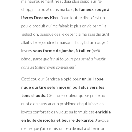
malheureusement n’est déjà plus dispo sur l’e-
shop, j’ai trouvé dans ma box ,
le fameux rouge à
lèvres Dreamy Kiss
. Pour tout te dire, c’est un
peu le produit qui me faisait le plus envie parmi la
sélection, puisque dès le départ je me suis dis qu’il
allait vite rejoindre la maison. Il s’agit d’un rouge à
lèvres
sous forme de jumbo, à tailler
(
petit
bémol, parce que je n’ai toujours pas pensé à investir
dans un taille-crayon conséquent
).
Coté couleur Sandrea a opté pour
un joli rose
nude qui tire selon moi un poil plus vers les
tons chauds
. C’est une couleur qui se porte au
quotidien sans aucun problème et qui laisse les
lèvres confortables vu que sa formule est
enrichie
en huile de jojoba et beurre de karité.
J’avoue
même que j’ai parfois un peu de mal à obtenir un