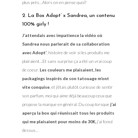
plus près…Alors on en pense quoi?
2. La Box Adopt’ x Sandrea, un contenu
100% girly !
J’attendais avec impatience la vidéo où
Sandrea nous parlerait de sa collaboration
avec Adopt’
, histoire de voir si les produits me
plairaient…Et sans surprise ça a été un vrai coup
de coeur.
Les couleurs me plaisaient, les
packagings inspirés de son tatouage m’ont
vite conquise
, et j’étais plutôt curieuse de sentir
son parfum, moi qui aime déjà beaucoup ceux que
propose la marque en général. Du coup lorsque
j’ai
aperçu la box qui réunissait tous les produits
qui me plaisaient pour moins de 30€,
j’ai foncé
dessus…