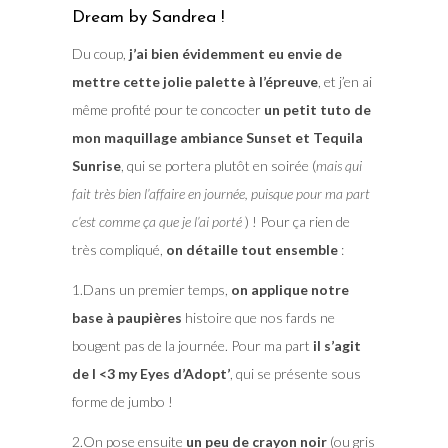
Dream by Sandrea !
Du coup,
j’ai bien évidemment eu envie de
mettre cette jolie palette à l’épreuve
, et j’en ai
même profité pour te concocter
un petit tuto de
mon maquillage ambiance Sunset et Tequila
Sunrise
, qui se portera plutôt en soirée (
mais qui
fait très bien l’affaire en journée, puisque pour ma part
c’est comme ça que je l’ai porté
) ! Pour ça rien de
très compliqué,
on détaille tout ensemble
:
1.Dans un premier temps,
on applique notre
base à paupières
histoire que nos fards ne
bougent pas de la journée. Pour ma part
il s’agit
de I <3 my Eyes d’Adopt’
, qui se présente sous
forme de jumbo !
2.On pose ensuite
un peu de crayon noir
(ou gris