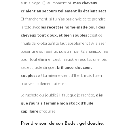
sur la blogo :( ), au moment où
mes cheveux
criaient au secours tellement ils étaient secs
.
Et franchement, si tu n’as pas envie de te prendre
la tête avec l
es recettes home-made pour des
cheveux tout doux, et bien souples
: c’est de
l’huile de jojoba qu’il te faut absolument ! A laisser
poser une soirée/nuit puis à rincer (2 shampooings
pour tout éliminer c’est mieux), le résultat une fois
sec est juste dingue :
brillance, douceur,
souplesse
! La mienne vient d’Iherb mais tu en
trouves facilement ailleurs.
Je rachète ou j’oublie?
Il faut que je rachète,
dès
que j’aurais terminé mon stock d’huile
capillaire
of course !
Prendre soin de son Body : gel douche,