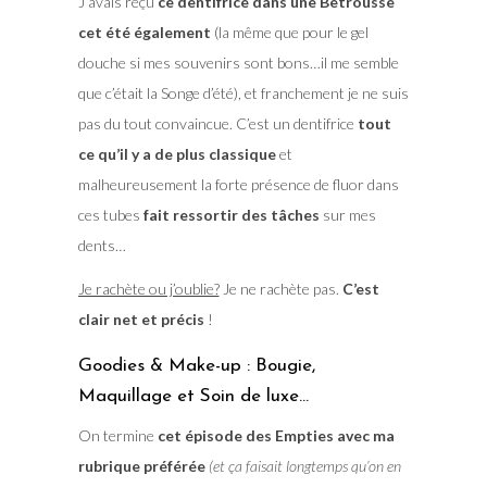
J’avais reçu
ce dentifrice dans une Betrousse
cet été également
(la même que pour le gel
douche si mes souvenirs sont bons…il me semble
que c’était la Songe d’été), et franchement je ne suis
pas du tout convaincue. C’est un dentifrice
tout
ce qu’il y a de plus classique
et
malheureusement la forte présence de fluor dans
ces tubes
fait ressortir des tâches
sur mes
dents…
Je rachète ou j’oublie?
Je ne rachète pas.
C’est
clair net et précis
!
Goodies & Make-up : Bougie,
Maquillage et Soin de luxe…
On termine
cet épisode des Empties avec ma
rubrique préférée
(et ça faisait longtemps qu’on en