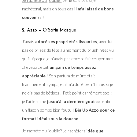
Je rachète ou j’oublie?
Je ne sais pas si je
rachèterai, mais en tous cas
il m’a laissé de bons
souvenirs
!
2. Azzo – O’Satin Masque
J’avais
adoré ses propriétés lissantes
, avec lui
pas de prises de tête au moment du brushing et vu
qu’à l’époque je n’avais pas encore fait couper mes
cheveux c’était
un gain de temps assez
appréciable
! Son parfum de mûre était
franchement sympa, et il m’a duré bien 1 mois si je
ne dis pas de bêtises ! Petit point carrément cool :
je l’ai terminé
jusqu’à la dernière goutte
: enfin
un flacon pompe bien foutu !
Big Up Azzo pour ce
format idéal sous la douche
!
Je rachète ou j’oublie?
Je rachèterai
dès que