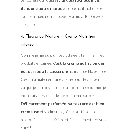
Je rachète ou j’oublie?
J’ai déjà racheté mais
dans une autre marque
, parce qu’il faut que je
fouine un peu pour trouver Formula 10.0.6 vers
chez moi …
4. Fleurance Nature – Crème Nutrition
intense
Comme je me suis un peu attelée à terminer mes
produits entamée,
c’est la crème nutrition qui
est passée à la casserole
au mois de Novembre !
C’est normalement une crème pour le visage mais
vu que je la trouvais un peu trop riche pour moi je
m’en suis servie sur le corps en majeur partie.
Délicatement parfumée, sa texture est bien
crémeuse
et vraiment agréable à utiliser. Les
peaux sèches l’apprécieront franchement j’en suis
sure !