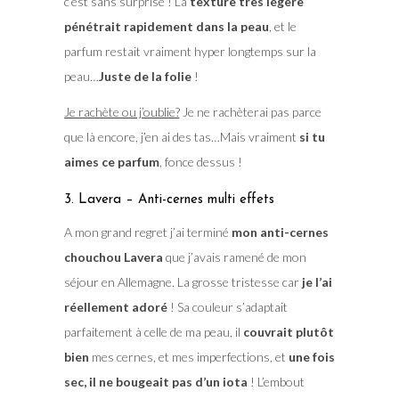
c’est sans surprise ! La
texture très légère
pénétrait rapidement dans la peau
, et le
parfum restait vraiment hyper longtemps sur la
peau…
Juste de la folie
!
Je rachète ou j’oublie?
Je ne rachèterai pas parce
que là encore, j’en ai des tas…Mais vraiment
si tu
aimes ce parfum
, fonce dessus !
3. Lavera – Anti-cernes multi effets
A mon grand regret j’ai terminé
mon anti-cernes
chouchou Lavera
que j’avais ramené de mon
séjour en Allemagne. La grosse tristesse car
je l’ai
réellement adoré
! Sa couleur s’adaptait
parfaitement à celle de ma peau, il
couvrait plutôt
bien
mes cernes, et mes imperfections, et
une fois
sec, il ne bougeait pas d’un iota
! L’embout