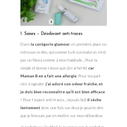
1. Sanex – Déodorant anti-traces
Dans
la catégorie glamour
, en première place on
retrouve ce déo, qui comme tu le constateras n’est
pas un Nivea comme à mon habitude…Pour la
simple et bonne raison que j’en ai hérité
car
Maman B en a fait une allergie
. Pour ma part
rien à signaler,
j’ai adoré son odeur fraiche, et
je dois bien reconnaître qu’il est bien efficace
! Pour l’aspect anti-traces…mouais bof,
il sèche
lentement
donc une fois sur deux je peux te dire
que je finissais par en mettre sur mon débardeur.
Je rachète ou j’oublie?
Je ne pense pas le racheter,