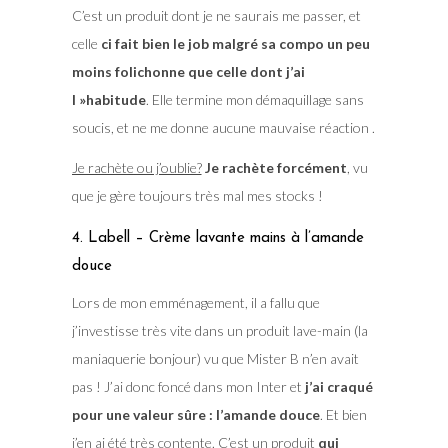
C’est un produit dont je ne saurais me passer, et
celle
ci fait bien le job malgré sa compo un peu
moins folichonne que celle dont j’ai
l »habitude
. Elle termine mon démaquillage sans
soucis, et ne me donne aucune mauvaise réaction .
Je rachète ou j’oublie?
Je rachète forcément
, vu
que je gère toujours très mal mes stocks !
4. Labell – Crème lavante mains à l’amande
douce
Lors de mon emménagement, il a fallu que
j’investisse très vite dans un produit lave-main (la
maniaquerie bonjour) vu que Mister B n’en avait
pas ! J’ai donc foncé dans mon Inter et
j’ai craqué
pour une valeur sûre : l’amande douce
. Et bien
j’en ai été très contente. C’est un produit
qui