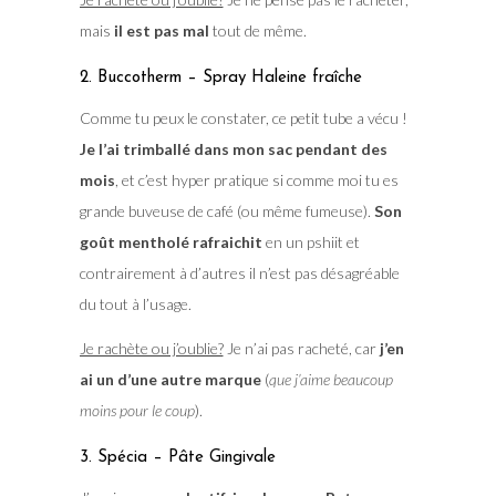
mais
il est pas mal
tout de même.
2. Buccotherm – Spray Haleine fraîche
Comme tu peux le constater, ce petit tube a vécu !
Je l’ai trimballé dans mon sac pendant des
mois
, et c’est hyper pratique si comme moi tu es
grande buveuse de café (ou même fumeuse).
Son
goût mentholé rafraichit
en un pshiit et
contrairement à d’autres il n’est pas désagréable
du tout à l’usage.
Je rachète ou j’oublie?
Je n’ai pas racheté, car
j’en
ai un d’une autre marque
(
que j’aime beaucoup
moins pour le coup
).
3. Spécia – Pâte Gingivale