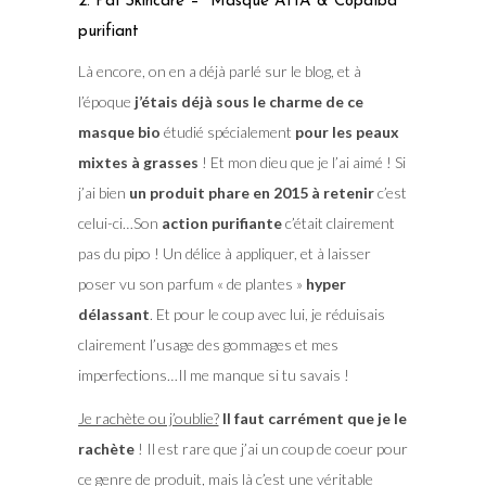
2. Paï Skincare – Masque AHA & Copaïba
purifiant
Là encore, on en a déjà parlé sur le blog, et à
l’époque
j’étais déjà sous le charme de ce
masque bio
étudié spécialement
pour les peaux
mixtes à grasses
! Et mon dieu que je l’ai aimé ! Si
j’ai bien
un produit phare en 2015 à retenir
c’est
celui-ci…Son
action purifiante
c’était clairement
pas du pipo ! Un délice à appliquer, et à laisser
poser vu son parfum « de plantes »
hyper
délassant
. Et pour le coup avec lui, je réduisais
clairement l’usage des gommages et mes
imperfections…Il me manque si tu savais !
Je rachète ou j’oublie?
Il faut carrément que je le
rachète
! Il est rare que j’ai un coup de coeur pour
ce genre de produit, mais là c’est une véritable