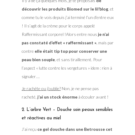
Il y a de ça quelques mois, je te proposais
de
découvrir les produits Biomed sur le lil’blog
, et
comme tu le vois depuis j’ai terminé l’un d’entre eux
! Il s’agit de la crème pour le corps appelé
Raffermissant corporel !Alors entre nous
je n’ai
pas constaté d’effet « raffermissant »
, mais par
contre
elle était tip top pour conserver une
peau bien souple
, et sans tiraillement. Pour
l’aspect « lutte contre les vergetures » idem : rien à
signaler….
Je rachète ou j’oublie?
Non, je ne pense pas
racheté,
j’ai un stock énorme
à écouler avant !
2. L’arbre Vert – Douche soin peaux sensibles
et réactives au miel
J’ai reçu
ce gel douche dans une Betrousse cet