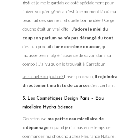
été
, et je me le gardais de coté spécialement pour
l’hiver vu qu’en général c’est à ce moment là où ma
peau fait des siennes. Et quelle bonne idée ! Ce gel
douche était un vrai kiffe !
J’adore le miel du
coup son parfum ne m’a pas dérangé du tout
,
c’est un produit d’
une extrême douceur
, qui
mousse bien malgré l’absence de savon dans sa
compo ! J’ai vu qu’on le trouvait à Carrefour.
Je rachète ou j’oublie?
L’hver prochain,
il rejoindra
directement ma liste de courses
c’est certain !
3. Les Cosmétiques Design Paris – Eau
micellaire Hydra Science
On retrouve
ma petite eau micellaire de
« dépannage »
quand je n’ai pas eu le temps de
commander ma chouchou chez Fleurance Nature !