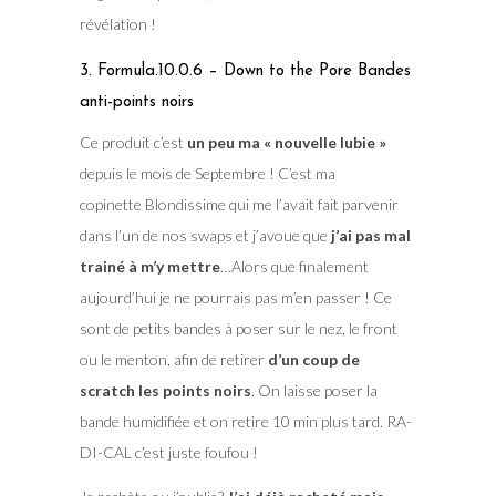
révélation !
3. Formula.10.0.6 – Down to the Pore Bandes
anti-points noirs
Ce produit c’est
un peu ma « nouvelle lubie »
depuis le mois de Septembre ! C’est ma
copinette Blondissime qui me l’avait fait parvenir
dans l’un de nos swaps et j’avoue que
j’ai pas mal
trainé à m’y mettre
…Alors que finalement
aujourd’hui je ne pourrais pas m’en passer ! Ce
sont de petits bandes à poser sur le nez, le front
ou le menton, afin de retirer
d’un coup de
scratch les points noirs
. On laisse poser la
bande humidifiée et on retire 10 min plus tard. RA-
DI-CAL c’est juste foufou !