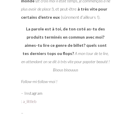
monde
(
et crois moi il était temps, je commençais à ne
plus avoir de place !
), et peut-être
à très vite pour
certains d’entre eux
(sûrement d’ailleurs !).
La parole est à toi, de ton coté as-tu des
produits terminés en commun avec moi?
aimes-tu lire ce genre de billet? quels sont
tes derniers tops ou flops?
A mon tour de te lire,
en attendant on se dit à très vite pour papoter beauté !
Bisous bisouuus
Follow-mi-follow-moi !
– Instagram
:
a_littleb
–