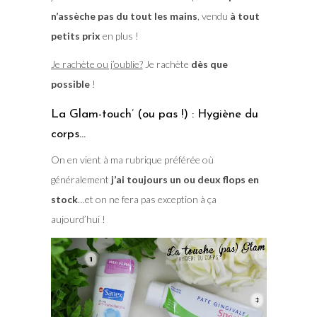
n’assèche pas du tout les mains
, vendu
à tout
petits prix
en plus !
Je rachète ou j’oublie?
Je rachète
dès que
possible
!
La Glam-touch’ (ou pas !) : Hygiène du
corps…
On en vient à ma rubrique préférée où
généralement
j’ai toujours un ou deux flops en
stock
…et on ne fera pas exception à ça
aujourd’hui !