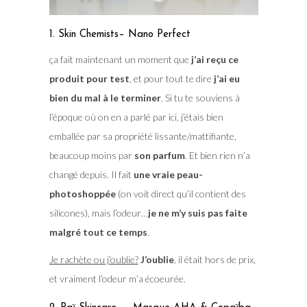
1. Skin Chemists– Nano Perfect
ça fait maintenant un moment que
j’ai reçu ce
produit pour test
, et pour tout te dire
j’ai eu
bien du mal à le terminer
. Si tu te souviens à
l’époque où on en a parlé par ici, j’étais bien
emballée par sa propriété lissante/mattifiante,
beaucoup moins par
son parfum
. Et bien rien n’a
changé depuis. Il fait
une vraie peau-
photoshoppée
(on voit direct qu’il contient des
silicones), mais l’odeur…
je ne m’y suis pas faite
malgré tout ce temps
.
Je rachète ou j’oublie?
J’oublie
, il était hors de prix,
et vraiment l’odeur m’a écoeurée.