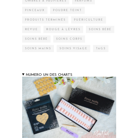
OMBRES À PAUPIÈRES
PARFUMS
PINCEAUX
POUDRE TEINT
PRODUITS TERMINÉS
PUÉRICULTURE
REVUE
ROUGE À LÈVRES
SOINS BÉBÉ
SOINS BÉBÉ
SOINS CORPS
SOINS MAINS
SOINS VISAGE
TAGS
NUMERO UN DES CHARTS