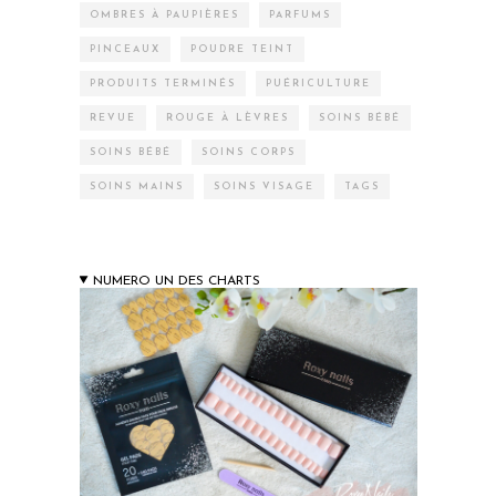
OMBRES À PAUPIÈRES
PARFUMS
PINCEAUX
POUDRE TEINT
PRODUITS TERMINÉS
PUÉRICULTURE
REVUE
ROUGE À LÈVRES
SOINS BÉBÉ
SOINS BÉBÉ
SOINS CORPS
SOINS MAINS
SOINS VISAGE
TAGS
NUMERO UN DES CHARTS