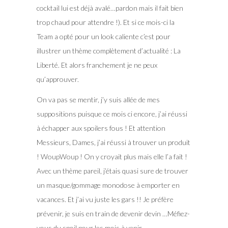
cocktail lui est déjà avalé…pardon mais il fait bien
trop chaud pour attendre !). Et si ce mois-ci la
Team a opté pour un look caliente c’est pour
illustrer un thème complètement d’actualité : La
Liberté. Et alors franchement je ne peux
qu’approuver.
On va pas se mentir, j’y suis allée de mes
suppositions puisque ce mois ci encore, j’ai réussi
à échapper aux spoilers fous ! Et attention
Messieurs, Dames, j’ai réussi à trouver un produit
! WoupWoup ! On y croyait plus mais elle l’a fait !
Avec un thème pareil, j’étais quasi sure de trouver
un masque/gommage monodose à emporter en
vacances. Et j’ai vu juste les gars !! Je préfère
prévenir, je suis en train de devenir devin …Méfiez-
vous du spoil pour les mois à venir…