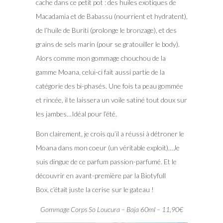
cache dans ce petit pot : des huiles exotiques de
Macadamia et de Babassu (nourrient et hydratent),
de l’huile de Buriti (prolonge le bronzage), et des
grains de sels marin (pour se gratouiller le body).
Alors comme mon gommage chouchou de la
gamme Moana, celui-ci fait aussi partie de la
catégorie des bi-phasés. Une fois ta peau gommée
et rincée, il te laissera un voile satiné tout doux sur
les jambes…Idéal pour l’été.
Bon clairement, je crois qu’il a réussi à détroner le
Moana dans mon coeur (un véritable exploit)…Je
suis dingue de ce parfum passion-parfumé. Et le
découvrir en avant-première par la Biotyfull
Box, c’était juste la cerise sur le gateau !
Gommage Corps So Loucura – Baja 60ml – 11,90€