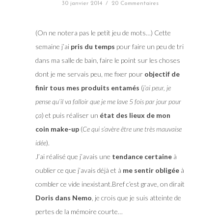
30 janvier 2014
/
20 Commentaires
(On ne notera pas le petit jeu de mots…) Cette
semaine j’ai
pris du temps
pour faire un peu de tri
dans ma salle de bain, faire le point sur les choses
dont je me servais peu, me fixer pour
objectif de
finir tous mes produits entamés
(
j’ai peur, je
pense qu’il va falloir que je me lave 5 fois par jour pour
ça
) et puis réaliser un
état des lieux de mon
coin make-up
(
Ce qui s’avère être une très mauvaise
idée
).
J’ai réalisé que j’avais une
tendance certaine
à
oublier ce que j’avais déjà et à
me sentir obligée
à
combler ce vide inexistant.Bref c’est grave, on dirait
Doris dans Nemo
, je crois que je suis atteinte de
pertes de la mémoire courte…