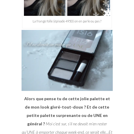
La frange folle (épisode 4950) on en parle ou pas ?
Alors que pense tu de cette jolie palette et
de mon look givré-tout-doux ? Et de cette
petite palette surprenante ou de UNE en
général ?
Moi c’est sur, s’il ne devait m’en rester
qu’UNE à emporter chaque week-end, ce serait elle…Et