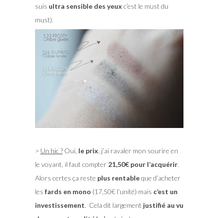
suis
ultra sensible des yeux
c’est le must du
must).
>
Un hic ?
Oui,
le prix
, j’ai ravaler mon sourire en
le voyant, il faut compter
21,50€ pour l’acquérir
.
Alors certes ça reste
plus rentable
que d’acheter
les
fards en mono
(17,50€ l’unité) mais
c’est un
investissement
. Cela dit largement
justifié au vu