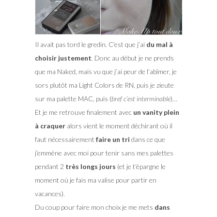
Il avait pas tord le gredin. C’est que j’ai
du mal à
choisir justement
. Donc au début je ne prends
que ma Naked, mais vu que j’ai peur de l’abîmer, je
sors plutôt ma Light Colors de RN, puis je zieute
sur ma palette MAC, puis (
bref c’est interminable
)…
Et je me retrouve finalement avec
un vanity plein
à craquer
alors vient le moment déchirant où il
faut nécessairement
faire un tri
dans ce que
j’emmène avec moi pour tenir sans mes palettes
pendant 2
très longs jours
(et je t’épargne le
moment où je fais ma valise pour partir en
vacances).
Du coup pour faire mon choix je me mets
dans