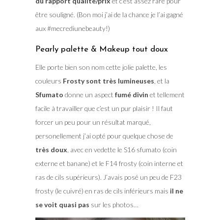
du rapport qualité/prix
et c’est assez rare pour
être souligné. (Bon moi j’ai de la chance je l’ai gagné
aux #mecrediunebeauty!)
Pearly palette & Makeup tout doux
Elle porte bien son nom cette jolie palette, les
couleurs
Frosty sont très lumineuses
, et la
Sfumato
donne un aspect
fumé divin
et tellement
facile à travailler que c’est un pur plaisir ! Il faut
forcer un peu pour un résultat marqué,
personellement j’ai opté pour quelque chose de
très doux
, avec en vedette le S16 sfumato (coin
externe et banane) et le F14 frosty (coin interne et
ras de cils supérieurs). J’avais posé un peu de F23
frosty (le cuivré) en ras de cils inférieurs mais
il ne
se voit quasi pas
sur les photos…