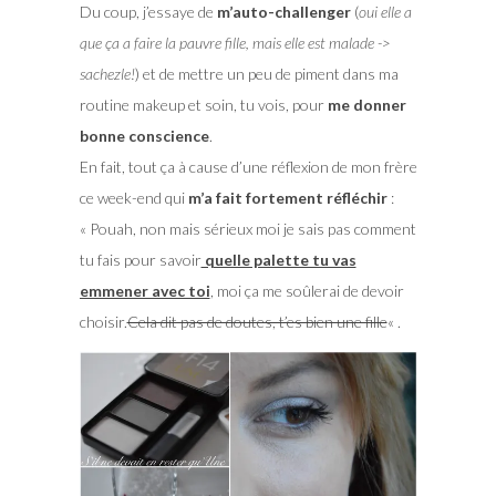
Du coup, j’essaye de
m’auto-challenger
(
oui elle a
que ça a faire la pauvre fille, mais elle est malade ->
sachezle!
) et de mettre un peu de piment dans ma
routine makeup et soin, tu vois, pour
me donner
bonne conscience
.
En fait, tout ça à cause d’une réflexion de mon frère
ce week-end qui
m’a fait fortement réfléchir
:
« Pouah, non mais sérieux moi je sais pas comment
tu fais pour savoir
quelle palette tu vas
emmener avec toi
, moi ça me soûlerai de devoir
choisir.
Cela dit pas de doutes, t’es bien une fille
« .