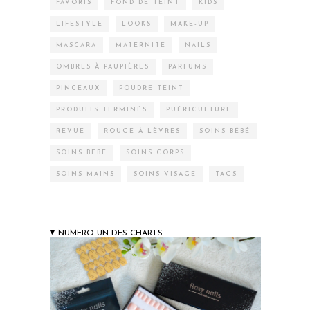
FAVORIS
FOND DE TEINT
KIDS
LIFESTYLE
LOOKS
MAKE-UP
MASCARA
MATERNITÉ
NAILS
OMBRES À PAUPIÈRES
PARFUMS
PINCEAUX
POUDRE TEINT
PRODUITS TERMINÉS
PUÉRICULTURE
REVUE
ROUGE À LÈVRES
SOINS BÉBÉ
SOINS BÉBÉ
SOINS CORPS
SOINS MAINS
SOINS VISAGE
TAGS
NUMERO UN DES CHARTS