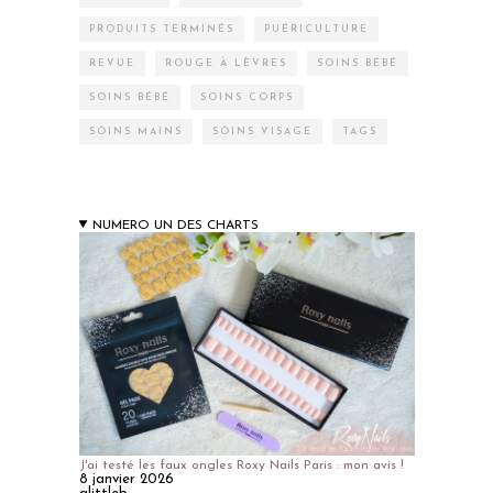
PRODUITS TERMINÉS
PUÉRICULTURE
REVUE
ROUGE À LÈVRES
SOINS BÉBÉ
SOINS BÉBÉ
SOINS CORPS
SOINS MAINS
SOINS VISAGE
TAGS
NUMERO UN DES CHARTS
J'ai testé les faux ongles Roxy Nails Paris : mon avis !
8 janvier 2026