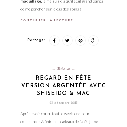
maquillage
, je me suis dis qu’il était grand temps
de me pencher sur le cas des soins !
CONTINUER LA LECTURE…
Partager:
Make-up
REGARD EN FÊTE
VERSION ARGENTÉE AVEC
SHISEIDO & MAC
23 décembre 2013
Après avoir couru tout le week-end pour
commencer & finir mes cadeaux de Noël (et ne