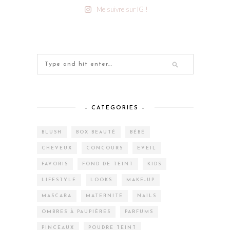
Me suivre sur IG !
– CATEGORIES –
BLUSH
BOX BEAUTÉ
BÉBÉ
CHEVEUX
CONCOURS
EVEIL
FAVORIS
FOND DE TEINT
KIDS
LIFESTYLE
LOOKS
MAKE-UP
MASCARA
MATERNITÉ
NAILS
OMBRES À PAUPIÈRES
PARFUMS
PINCEAUX
POUDRE TEINT