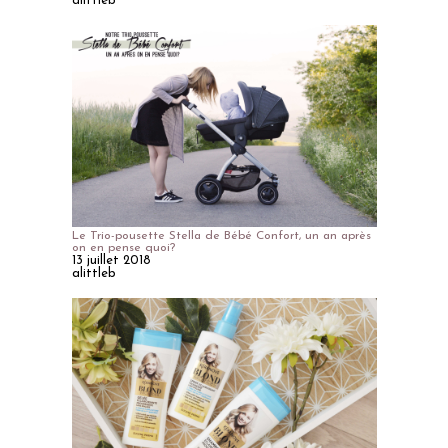
alittleb
Le Trio-pousette Stella de Bébé Confort, un an après
on en pense quoi?
13 juillet 2018
alittleb