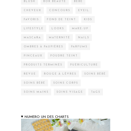
BLUSH
BOX BEAUTÉ
BÉBÉ
CHEVEUX
CONCOURS
EVEIL
FAVORIS
FOND DE TEINT
KIDS
LIFESTYLE
LOOKS
MAKE-UP
MASCARA
MATERNITÉ
NAILS
OMBRES À PAUPIÈRES
PARFUMS
PINCEAUX
POUDRE TEINT
PRODUITS TERMINÉS
PUÉRICULTURE
REVUE
ROUGE À LÈVRES
SOINS BÉBÉ
SOINS BÉBÉ
SOINS CORPS
SOINS MAINS
SOINS VISAGE
TAGS
NUMERO UN DES CHARTS