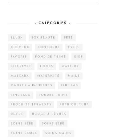
– CATEGORIES –
BLUSH
BOX BEAUTÉ
BÉBÉ
CHEVEUX
CONCOURS
EVEIL
FAVORIS
FOND DE TEINT
KIDS
LIFESTYLE
LOOKS
MAKE-UP
MASCARA
MATERNITÉ
NAILS
OMBRES À PAUPIÈRES
PARFUMS
PINCEAUX
POUDRE TEINT
PRODUITS TERMINÉS
PUÉRICULTURE
REVUE
ROUGE À LÈVRES
SOINS BÉBÉ
SOINS BÉBÉ
SOINS CORPS
SOINS MAINS