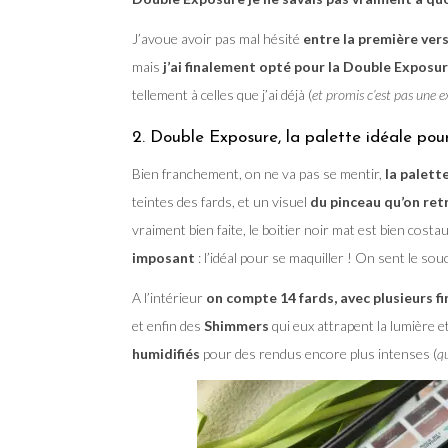
J’avoue avoir pas mal hésité
entre la première ver
mais
j’ai finalement opté pour la Double Exposu
tellement à celles que j’ai déjà (
et promis c’est pas une e
2. Double Exposure, la palette idéale pour
Bien franchement, on ne va pas se mentir,
la palett
teintes des fards, et un visuel
du pinceau qu’on retr
vraiment bien faite, le boitier noir mat est bien cost
imposant
: l’idéal pour se maquiller ! On sent le souc
A l’intérieur
on compte 14 fards, avec plusieurs fi
et enfin des
Shimmers
qui eux attrapent la lumière et
humidifiés
pour des rendus encore plus intenses (
qu