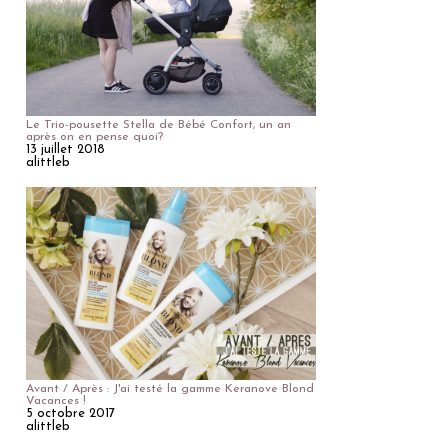
Le Trio-pousette Stella de Bébé Confort, un an
après on en pense quoi?
13 juillet 2018
alittleb
Avant / Après : J'ai testé la gamme Keranove Blond
Vacances !
5 octobre 2017
alittleb