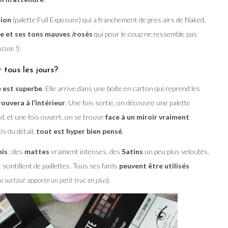
sion
(palette Full Exposure) qui a franchement de gros airs de Naked,
re et ses tons mauves /rosés
qui pour le coup ne ressemble pas
xcuse !
).
 tous les jours?
e est superbe
. Elle arrive dans une boite en carton qui reprend les
ouvera à l’intérieur
. Une fois sortie, on découvre une palette
aud, et une fois ouvert, on se trouve
face à un miroir vraiment
is du détail,
tout est hyper bien pensé
.
nis
: des
mattes
vraiment intenses, des
Satins
un peu plus veloutés,
 scintillent de paillettes. Tous ses fards
peuvent être utilisés
i surtout apporte un petit truc en plus
).