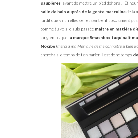
paupières
, avant de mettre un pied dehors ! Et heur
salle de bain auprès de la gente masculine
de la 
lui dit que « nan elles se ressemblent absolument pas 
comme tu vois je suis passée
maitre en matière d’
longtemps que
la marque Smashbox taquinait ma 
Nocibé
(
merci à ma Marraine de me connaitre si bien #
cherchais le temps de t’en parler, il est donc temps
de