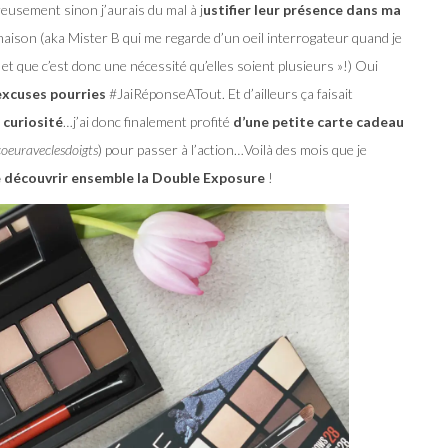
eusement sinon j’aurais du mal à j
ustifier leur présence dans ma
maison (aka Mister B qui me regarde d’un oeil interrogateur quand je
et que c’est donc une nécessité qu’elles soient plusieurs »!) Oui
excuses pourries
#JaiRéponseATout. Et d’ailleurs ça faisait
curiosité
…j’ai donc finalement profité
d’une petite carte cadeau
coeuraveclesdoigts
) pour passer à l’action…Voilà des mois que je
 découvrir ensemble la Double Exposure
!