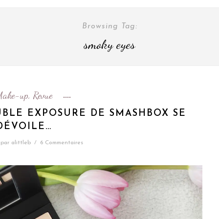
Browsing Tag:
smoky eyes
Make-up
Revue
,
BLE EXPOSURE DE SMASHBOX SE
DÉVOILE…
par
alittleb
/
6 Commentaires