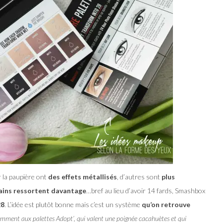
 la paupière ont
des effets métallisés
, d’autres sont
plus
tains ressortent davantage
…bref au lieu d’avoir 14 fards, Smashbox
28
. L’idée est plutôt bonne mais c’est un système
qu’on retrouve
mment aux palettes Adopt’, qui valent une poignée cacahuètes et qui