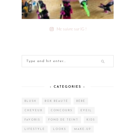
Me suivre sur IG !
– CATEGORIES –
BLUSH
BOX BEAUTÉ
BÉBÉ
CHEVEUX
CONCOURS
EVEIL
FAVORIS
FOND DE TEINT
KIDS
LIFESTYLE
LOOKS
MAKE-UP