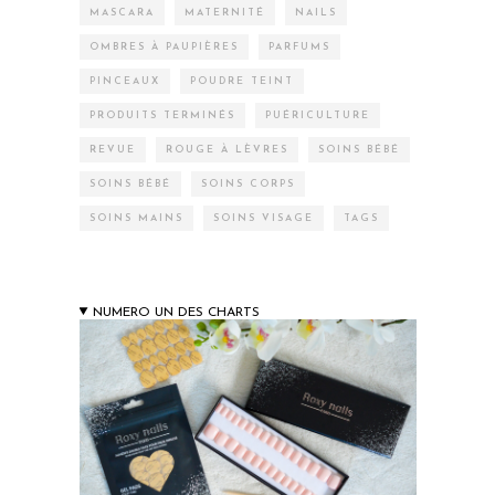
MASCARA
MATERNITÉ
NAILS
OMBRES À PAUPIÈRES
PARFUMS
PINCEAUX
POUDRE TEINT
PRODUITS TERMINÉS
PUÉRICULTURE
REVUE
ROUGE À LÈVRES
SOINS BÉBÉ
SOINS BÉBÉ
SOINS CORPS
SOINS MAINS
SOINS VISAGE
TAGS
NUMERO UN DES CHARTS