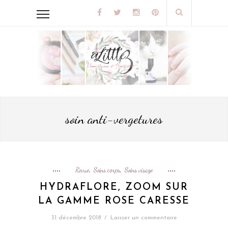
soin anti-vergetures
Revue
Soins corps
Soins visage
,
,
HYDRAFLORE, ZOOM SUR
LA GAMME ROSE CARESSE
31 décembre 2018
/
Laisser un commentaire