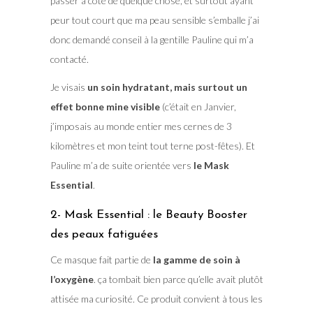
passer à coté de quelque chose, et surtout ayant
peur tout court que ma peau sensible s’emballe j’ai
donc demandé conseil à la gentille Pauline qui m’a
contacté.
Je visais
un soin hydratant, mais surtout un
effet bonne mine visible
(c’était en Janvier,
j’imposais au monde entier mes cernes de 3
kilomètres et mon teint tout terne post-fêtes). Et
Pauline m’a de suite orientée vers
le Mask
Essential
.
2- Mask Essential : le Beauty Booster
des peaux fatiguées
Ce masque fait partie de
la gamme de soin à
l’oxygène
. ça tombait bien parce qu’elle avait plutôt
attisée ma curiosité. Ce produit convient à tous les