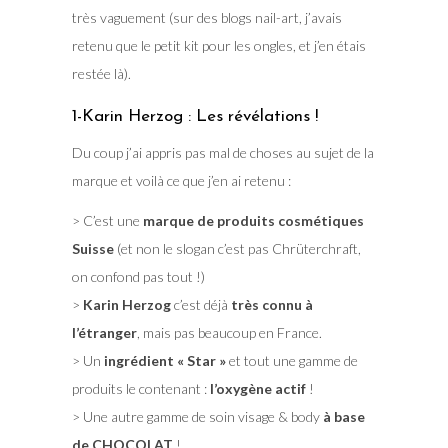
très vaguement (sur des blogs nail-art, j’avais
retenu que le petit kit pour les ongles, et j’en étais
restée là).
1-Karin Herzog : Les révélations !
Du coup j’ai appris pas mal de choses au sujet de la
marque et voilà ce que j’en ai retenu :
> C’est une
marque de produits cosmétiques
Suisse
(et non le slogan c’est pas Chrüterchraft,
on confond pas tout !)
>
Karin Herzog
c’est déjà
très connu à
l’étranger
, mais pas beaucoup en France.
> Un
ingrédient « Star »
et tout une gamme de
produits le contenant :
l’oxygène actif
!
> Une autre gamme de soin visage & body
à base
de CHOCOLAT
!