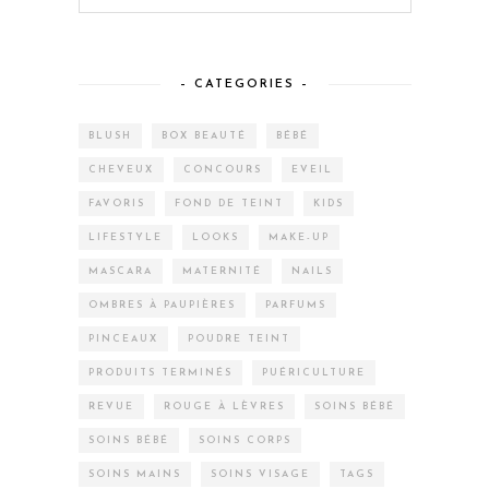
– CATEGORIES –
BLUSH
BOX BEAUTÉ
BÉBÉ
CHEVEUX
CONCOURS
EVEIL
FAVORIS
FOND DE TEINT
KIDS
LIFESTYLE
LOOKS
MAKE-UP
MASCARA
MATERNITÉ
NAILS
OMBRES À PAUPIÈRES
PARFUMS
PINCEAUX
POUDRE TEINT
PRODUITS TERMINÉS
PUÉRICULTURE
REVUE
ROUGE À LÈVRES
SOINS BÉBÉ
SOINS BÉBÉ
SOINS CORPS
SOINS MAINS
SOINS VISAGE
TAGS