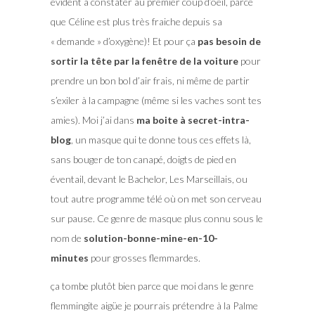
évident à constater au premier coup d’oeil, parce
que Céline est plus très fraiche depuis sa
« demande » d’oxygène)! Et pour ça
pas besoin de
sortir la tête par la fenêtre de la voiture
pour
prendre un bon bol d’air frais, ni même de partir
s’exiler à la campagne (même si les vaches sont tes
amies). Moi j’ai dans
ma boite à secret-intra-
blog
, un masque qui te donne tous ces effets là,
sans bouger de ton canapé, doigts de pied en
éventail, devant le Bachelor, Les Marseillais, ou
tout autre programme télé où on met son cerveau
sur pause. Ce genre de masque plus connu sous le
nom de
solution-bonne-mine-en-10-
minutes
pour grosses flemmardes.
ça tombe plutôt bien parce que moi dans le genre
flemmingite aigüe je pourrais prétendre à la Palme