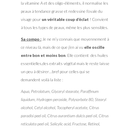
la vitamine A et des oligo-éléments, il normalise les
peaux à tendance grasse et redessine l’ovale du
visage pour
un véritable coup d’éclat
! Convient
à tous les types de peaux, même les plus sensibles.
Sa compo :
Je ne m’y connais que moyennement à
ce niveau là, mais de ce que j’en ai vu
elle oscille
entre bon et moins bon
. Elle contient des huiles
essentielles,des extraits végétal mais le reste laisse
un peu à désirer…bref pour celles qui se
demandent voilà la liste :
Aqua, Petrolatum, Glyceryl stearate, Paraffinum
liquidum, Hydrogen peroxide, Polysorbate 80, Stearyl
alcohol, Cetyl alcohol, Tocopheryl acetate, Citrus
paradisi peel oil, Citrus aurantium dulcis peel oil, Citrus
reticulata peel oil, Salicylic acid, Fructose, Retinol,