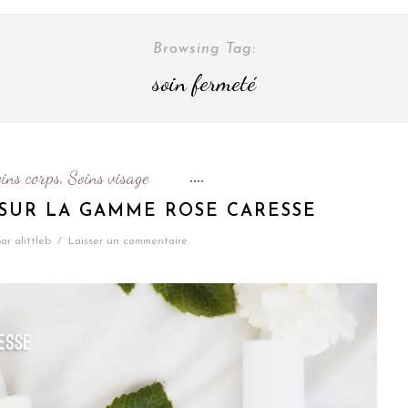
Browsing Tag:
soin fermeté
ins corps
Soins visage
,
SUR LA GAMME ROSE CARESSE
ar
alittleb
/
Laisser un commentaire