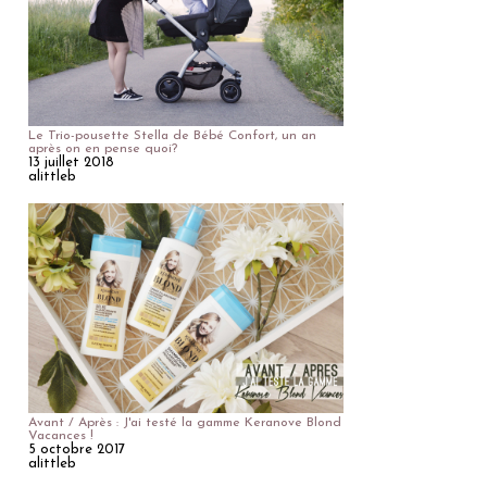
Le Trio-pousette Stella de Bébé Confort, un an
après on en pense quoi?
13 juillet 2018
alittleb
Avant / Après : J'ai testé la gamme Keranove Blond
Vacances !
5 octobre 2017
alittleb