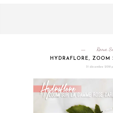
Revue
So
,
HYDRAFLORE, ZOOM 
31 décembre 2018
p