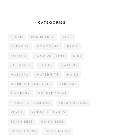
– CATEGORIES –
BLUSH
BOX BEAUTÉ
BÉBÉ
CHEVEUX
CONCOURS
EVEIL
FAVORIS
FOND DE TEINT
KIDS
LIFESTYLE
LOOKS
MAKE-UP
MASCARA
MATERNITÉ
NAILS
OMBRES À PAUPIÈRES
PARFUMS
PINCEAUX
POUDRE TEINT
PRODUITS TERMINÉS
PUÉRICULTURE
REVUE
ROUGE À LÈVRES
SOINS BÉBÉ
SOINS BÉBÉ
SOINS CORPS
SOINS MAINS