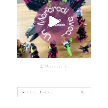
Me suivre sur IG !
– CATEGORIES –
BLUSH
BOX BEAUTÉ
BÉBÉ