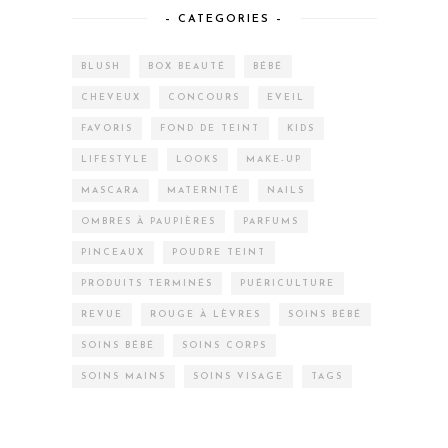
CHEVEUX
CONCOURS
EVEIL
FAVORIS
FOND DE TEINT
KIDS
LIFESTYLE
LOOKS
MAKE-UP
MASCARA
MATERNITÉ
NAILS
OMBRES À PAUPIÈRES
PARFUMS
PINCEAUX
POUDRE TEINT
PRODUITS TERMINÉS
PUÉRICULTURE
REVUE
ROUGE À LÈVRES
SOINS BÉBÉ
SOINS BÉBÉ
SOINS CORPS
SOINS MAINS
SOINS VISAGE
TAGS
NUMERO UN DES CHARTS