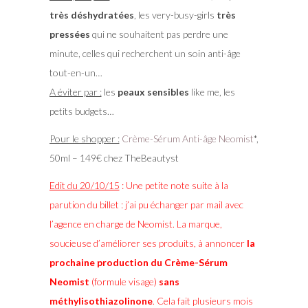
très déshydratées
, les very-busy-girls
très
pressées
qui ne souhaitent pas perdre une
minute, celles qui recherchent un soin anti-âge
tout-en-un…
A éviter par :
les
peaux sensibles
like me, les
petits budgets…
Pour le shopper :
Crème-Sérum Anti-âge Neomist
*,
50ml – 149€ chez TheBeautyst
Edit du 20/10/15
: Une petite note suite à la
parution du billet : j’ai pu échanger par mail avec
l’agence en charge de Neomist. La marque,
soucieuse d’améliorer ses produits, à annoncer
la
prochaine production du Crème-Sérum
Neomist
(formule visage)
sans
méthylisothiazolinone
. Cela fait plusieurs mois