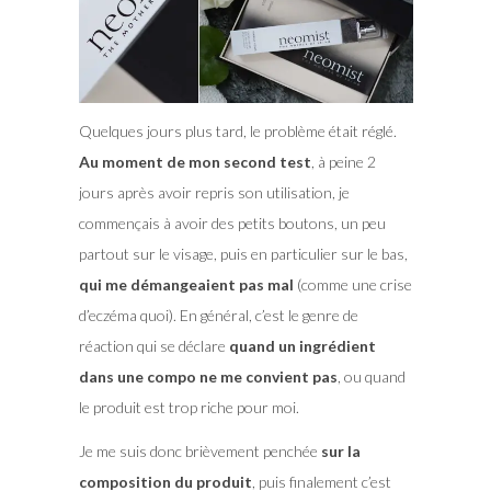
Quelques jours plus tard, le problème était réglé.
Au moment de mon second test
, à peine 2
jours après avoir repris son utilisation, je
commençais à avoir des petits boutons, un peu
partout sur le visage, puis en particulier sur le bas,
qui me démangeaient pas mal
(comme une crise
d’eczéma quoi). En général, c’est le genre de
réaction qui se déclare
quand un ingrédient
dans une compo ne me convient pas
, ou quand
le produit est trop riche pour moi.
Je me suis donc brièvement penchée
sur la
composition du produit
, puis finalement c’est