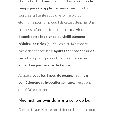
Un produit
tout-en-un
qui en plus de
réduire le
temps passé à appliquer nos soins
tous les
jours, se présente sous une forme plutôt
étonnante pour un produit de cette catégorie. Une
promesse d’un soin tout-compris
qui vise
à combattre les signes du vieillissement
,
réduire les rides
(ou ridules si tu fais encore
partie des chanceuses)
hydrater
et
redonner de
l’éclat
à la peau, qui fera le bonheur de
celles qui
aiment ne pas perdre de temps
!
Adapté à
tous les types de peaux
, il est
non
comédogène
et
hypoallergénique
. Il est donc
censé faire le bonheur de toutes !
Neomist, un ovni dans ma salle de bain.
Comme tu auras pu le constater en jetant un coup