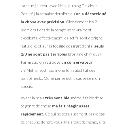
lorsque j’ai revu avec Nelly (du blog Delicious-
Beauté ) la semaine dernière qu’
on a décortiqué
la chose avec précision
. Globalement les 2
premiers tiers de la compo sont vraiment
excellents, effectivement les actifs sont d’origine
naturelle, et sur la totalité des ingrédients,
seuls
2/3 ne sont pas terribles
(d’origine chimique).
Parmi eux, on retrouve
un conservateur
:
le Methylisothiazolinone (un substitut des
parabènes)… Qui je pense est la cause de mon
soucis.
Ayant la peau
très sensible
, même à faible dose,
ce genre de chose
me fait réagir assez
rapidement
. Ce qui ne sera surement pas le cas
de chacune d’entre vous. Mais tout de même, si tu