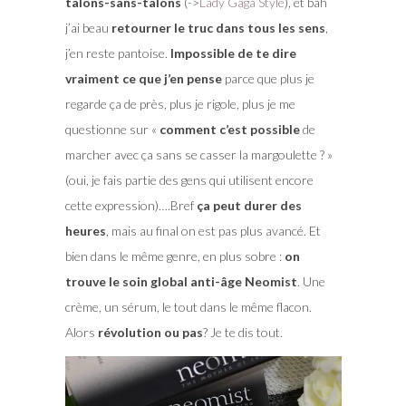
talons-sans-talons
(->
Lady Gaga Style
), et bah
j’ai beau
retourner le truc dans tous les sens
,
j’en reste pantoise.
Impossible de te dire
vraiment ce que j’en pense
parce que plus je
regarde ça de près, plus je rigole, plus je me
questionne sur «
comment c’est possible
de
marcher avec ça sans se casser la margoulette ? »
(oui, je fais partie des gens qui utilisent encore
cette expression)….Bref
ça peut durer des
heures
, mais au final on est pas plus avancé. Et
bien dans le même genre, en plus sobre :
on
trouve le soin global anti-âge Neomist
. Une
crème, un sérum, le tout dans le même flacon.
Alors
révolution ou pas
? Je te dis tout.