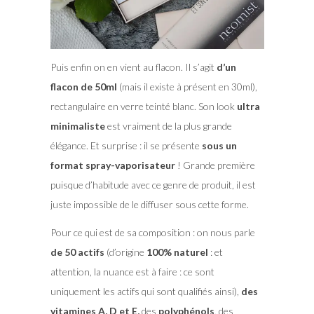
Puis enfin on en vient au flacon. Il s’agit
d’un
flacon de 50ml
(mais il existe à présent en 30ml),
rectangulaire en verre teinté blanc. Son look
ultra
minimaliste
est vraiment de la plus grande
élégance. Et surprise : il se présente
sous un
format spray-vaporisateur
! Grande première
puisque d’habitude avec ce genre de produit, il est
juste impossible de le diffuser sous cette forme.
Pour ce qui est de sa composition : on nous parle
de 50 actifs
(d’origine
100% naturel
: et
attention, la nuance est à faire : ce sont
uniquement les actifs qui sont qualifiés ainsi),
des
vitamines A, D et E,
des
polyphénols
, des