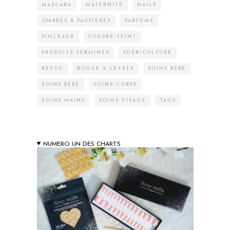
MASCARA
MATERNITÉ
NAILS
OMBRES À PAUPIÈRES
PARFUMS
PINCEAUX
POUDRE TEINT
PRODUITS TERMINÉS
PUÉRICULTURE
REVUE
ROUGE À LÈVRES
SOINS BÉBÉ
SOINS BÉBÉ
SOINS CORPS
SOINS MAINS
SOINS VISAGE
TAGS
NUMERO UN DES CHARTS