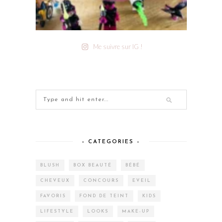
Me suivre sur IG !
– CATEGORIES –
BLUSH
BOX BEAUTÉ
BÉBÉ
CHEVEUX
CONCOURS
EVEIL
FAVORIS
FOND DE TEINT
KIDS
LIFESTYLE
LOOKS
MAKE-UP