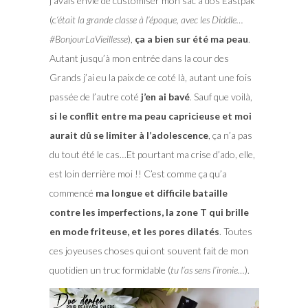
j’avais envie de customiser mon sac à dos Eastpak
(c
‘était la grande classe à l’époque, avec les Diddle…
#BonjourLaVieillesse
),
ça a bien sur été ma peau
.
Autant jusqu’à mon entrée dans la cour des
Grands j’ai eu la paix de ce coté là, autant une fois
passée de l’autre coté
j’en ai bavé
. Sauf que voilà,
si le conflit entre ma peau capricieuse et moi
aurait dû se limiter à l’adolescence
, ça n’a pas
du tout été le cas…Et pourtant ma crise d’ado, elle,
est loin derrière moi !! C’est comme ça qu’a
commencé
ma longue et difficile bataille
contre les imperfections, la zone T qui brille
en mode friteuse, et les pores dilatés
. Toutes
ces joyeuses choses qui ont souvent fait de mon
quotidien un truc formidable (
tu l’as sens l’ironie…
).