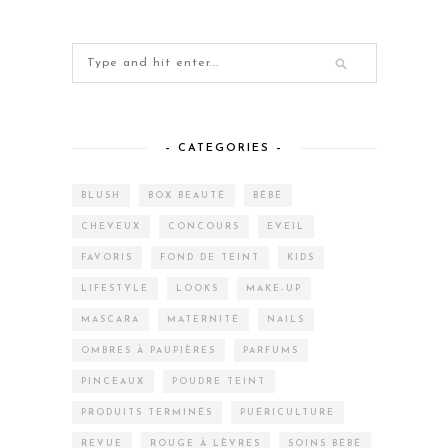
– CATEGORIES –
BLUSH
BOX BEAUTÉ
BÉBÉ
CHEVEUX
CONCOURS
EVEIL
FAVORIS
FOND DE TEINT
KIDS
LIFESTYLE
LOOKS
MAKE-UP
MASCARA
MATERNITÉ
NAILS
OMBRES À PAUPIÈRES
PARFUMS
PINCEAUX
POUDRE TEINT
PRODUITS TERMINÉS
PUÉRICULTURE
REVUE
ROUGE À LÈVRES
SOINS BÉBÉ