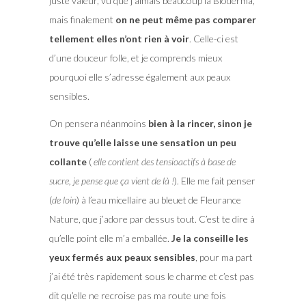
juste valeur, vu que j’aimais beaucoup la Bioderma,
mais finalement
on ne peut même pas comparer
tellement elles n’ont rien à voir
. Celle-ci est
d’une douceur folle, et je comprends mieux
pourquoi elle s’adresse également aux peaux
sensibles.
On pensera néanmoins
bien à la rincer, sinon je
trouve qu’elle laisse une sensation un peu
collante
(
elle contient des tensioactifs à base de
sucre, je pense que ça vient de là !
). Elle me fait penser
(
de loin
) à l’eau micellaire au bleuet de Fleurance
Nature, que j’adore par dessus tout. C’est te dire à
qu’elle point elle m’a emballée.
Je la conseille les
yeux fermés aux peaux sensibles
, pour ma part
j’ai été très rapidement sous le charme et c’est pas
dit qu’elle ne recroise pas ma route une fois