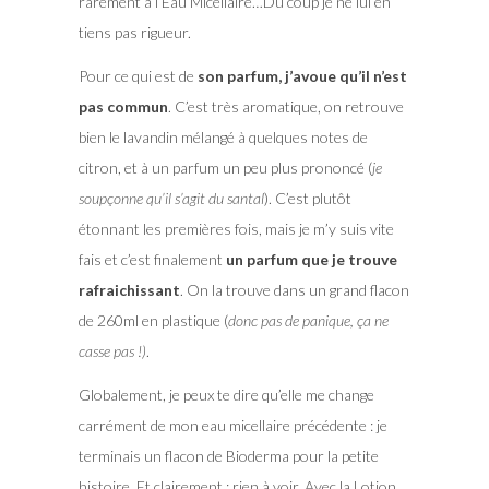
rarement à l’Eau Micellaire…Du coup je ne lui en
tiens pas rigueur.
Pour ce qui est de
son parfum, j’avoue qu’il n’est
pas commun
. C’est très aromatique, on retrouve
bien le lavandin mélangé à quelques notes de
citron, et à un parfum un peu plus prononcé (
je
soupçonne qu’il s’agit du santal
). C’est plutôt
étonnant les premières fois, mais je m’y suis vite
fais et c’est finalement
un parfum que je trouve
rafraichissant
. On la trouve dans un grand flacon
de 260ml en plastique (
donc pas de panique, ça ne
casse pas !)
.
Globalement, je peux te dire qu’elle me change
carrément de mon eau micellaire précédente : je
terminais un flacon de Bioderma pour la petite
histoire. Et clairement : rien à voir. Avec la Lotion