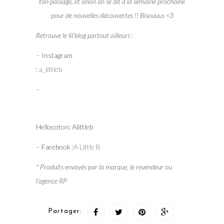
ton passage, et sinon on se dit à la semaine prochaine
pour de nouvelles découvertes !! Bisouuus <3
Retrouve le lil’blog partout ailleurs :
– Instagram
:
a_littleb
–
Hellocoton: Alittleb
– Facebook :
A Little B
* Produits envoyés par la marque, le revendeur ou
l’agence RP
Partager: