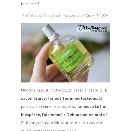
terminée !
La Lotion de Miss Ellaire
– Indemne 260ml – 14,90€
Une fois ta peau nettoyée, on passe à l’étape 2 :
à
savoir traiter les petites imperfections
. Et
pour ça, Indemne te propose
sa fameuse Lotion
Inespérée, j’ai nommé « Déboutonnez-moi »
!
Oui son petit nom fait sourire, mais tu vas voir
qu’il le porte franchement bien !