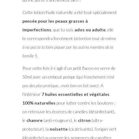
Cette lotion/huile naturelle a été tout spécialement
pensée pour les peaux grasses à
imperfections
, que tu sois
ados ou adulte
, elle
te correspondra forcément (
attention tout de même
à ne pas te la faire piquer par les autres membre de la
famille !
).
Pour cette fois il s’agit d’un petit flacon en verre de
50ml avec un embout pompe (q
ui franchement n’est
pas des plus pratique…mais bon on fait avec)
. A
l’intérieur
7 huiles essentielles et végétales
100% naturelles
pour lutter contre les boutons :
on retrouve les écorces de canelles (désinfectant),
le
chanvre
(anti-rougeurs), le
citron
(ultra-
protecteur), la
noisette
(cicatrisante), l’origan vert
(désinfecte) ou encore les semences de carottes