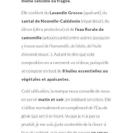
même sensible ou fragile.
Elle contient du
Lavandin Grosso
(apaisant), du
santal de Nouvelle-Calédonie
(réparateur), du
citron (ultra-protecteur) et de
l’eau florale de
camomille
(adoucissante) entre autres (
puisqu’on
y trouve aussi de l’hamamélis, de l’aloès, de l’huile
d’amande douce…
). Autant te dire que coté
composition on a rarement vu si doux, puisqu’elle
se compose en tout de
8 huiles essentielles ou
végétales et apaisantes.
Coté utilisation, la marque nous conseille de nous
en servir
matin et soir
, en imbibant un coton. Elle
s’utilise normalement en complément de l’Eau de
génie (
qui sert à la rincer
). Vu que je n’ai pas ce
produit, je me suis juste contentée de la rincer à
l’eau du robinet, puis ensuite de passer
un spray