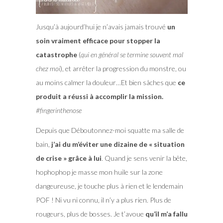
Jusqu’à aujourd’hui je n’avais jamais trouvé
un
soin vraiment efficace pour stopper la
catastrophe
(
qui en général se termine souvent mal
chez moi
), et arrêter la progression du monstre, ou
au moins calmer la douleur…Et bien sâches que
ce
produit a réussi à accomplir la mission.
#fingerinthenose
Depuis que Déboutonnez-moi squatte ma salle de
bain,
j’ai du m’éviter une dizaine de « situation
de crise » grâce à lui
. Quand je sens venir la bête,
hophophop je masse mon huile sur la zone
dangeureuse, je touche plus à rien et le lendemain
POF ! Ni vu ni connu, il n’y a plus rien. Plus de
rougeurs, plus de bosses. Je t’avoue
qu’il m’a fallu