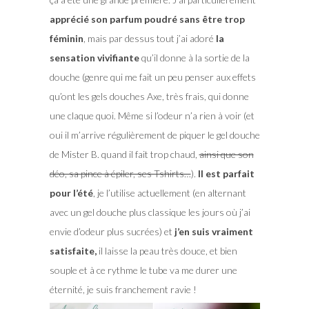
apprécié son parfum poudré sans être trop
féminin
, mais par dessus tout j’ai adoré
la
sensation vivifiante
qu’il donne à la sortie de la
douche (genre qui me fait un peu penser aux effets
qu’ont les gels douches Axe, très frais, qui donne
une claque quoi. Même si l’odeur n’a rien à voir (et
oui il m’arrive régulièrement de piquer le gel douche
de Mister B. quand il fait trop chaud,
ainsi que son
déo, sa pince à épiler, ses Tshirts…
).
Il est parfait
pour l’été
, je l’utilise actuellement (en alternant
avec un gel douche plus classique les jours où j’ai
envie d’odeur plus sucrées) et
j’en suis vraiment
satisfaite,
il laisse la peau très douce, et bien
souple et à ce rythme le tube va me durer une
éternité, je suis franchement ravie !