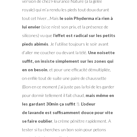
version de chez Fleurance Nature (à la gelée
royale) qui m’a rendu les pieds tout doux durant
tout cet hiver…Mais
le soin Phyderma n’a rien à
lui envier
(si ce n’est son prix, et la présence de
silicones) vu que
l’effet est radical sur les petits
pieds abimés
. Je l’utilise toujours le soir avant
d’aller me coucher ou devant la télé.
Une noisette
suffit, on insiste simplement sur les zones qui
en on besoin
, et pour une efficacité démultipliée,
on enfile tout de suite une paire de chaussette
(Bon en ce moment j’ai juste pas la foi de les garder
pour dormir tellement il fait chaud,
mais même en
les gardant 30min ça suffit
!).
L’odeur
de lavande est suffisamment douce pour vite
se faire oublier
, la crème pénètre rapidement. A
tester si tu cherches un bon soin pour petons