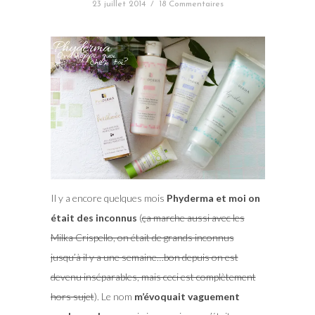
23 juillet 2014
/
18 Commentaires
Il y a encore quelques mois
Phyderma et moi on
était des inconnus
(
ça marche aussi avec les
Milka Crispello, on était de grands inconnus
jusqu’à il y a une semaine…bon depuis on est
devenu inséparables, mais ceci est complètement
hors sujet
). Le nom
m’évoquait vaguement