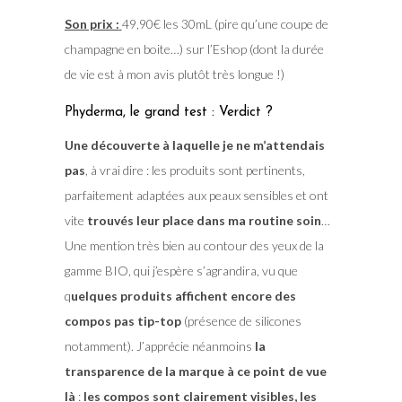
Son prix :
49,90€ les 30mL (pire qu’une coupe de
champagne en boite…) sur l’Eshop (dont la durée
de vie est à mon avis plutôt très longue !)
Phyderma, le grand test : Verdict ?
Une découverte à laquelle je ne m’attendais
pas
, à vrai dire : les produits sont pertinents,
parfaitement adaptées aux peaux sensibles et ont
vite
trouvés leur place dans ma routine soin
…
Une mention très bien au contour des yeux de la
gamme BIO, qui j’espère s’agrandira, vu que
q
uelques produits affichent encore des
compos pas tip-top
(présence de silicones
notamment). J’apprécie néanmoins
la
transparence de la marque à ce point de vue
là
:
les compos sont clairement visibles, les