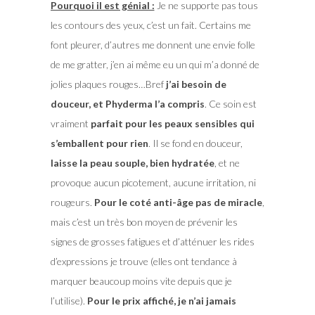
Pourquoi il est génial :
Je ne supporte pas tous
les contours des yeux, c’est un fait. Certains me
font pleurer, d’autres me donnent une envie folle
de me gratter, j’en ai même eu un qui m’a donné de
jolies plaques rouges…Bref
j’ai besoin de
douceur, et Phyderma l’a compris
. Ce soin est
vraiment
parfait pour les peaux sensibles qui
s’emballent pour rien
. Il se fond en douceur,
laisse la peau souple, bien hydratée
, et ne
provoque aucun picotement, aucune irritation, ni
rougeurs.
Pour le coté anti-âge pas de miracle
,
mais c’est un très bon moyen de prévenir les
signes de grosses fatigues et d’atténuer les rides
d’expressions je trouve (elles ont tendance à
marquer beaucoup moins vite depuis que je
l’utilise).
Pour le prix affiché, je n’ai jamais