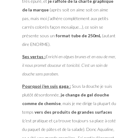
très épuré, et
je raffole de la charte graphique
de la marque
(après soit on aime soit on aime
pas, mais moi j’adhère complètement aux petits
carrés colorés façon mosaïque…), ce soin se
présente sous un
format tube de 250mL
(autant
dire ENORME).
Ses vertus :
Enrichi en algues brunes et en eau de mer,
il nous promet douceur et tonicité. C’est un soin de
douche sans paraben.
Pourquoi j’en suis gaga :
Sous la douche je suis
plutôt désordonnée,
je change de gel douche
comme de chemise
, mais je me dirige la plupart du
temps
vers des produits de grandes surfaces
(c’est pratique et ça trouve toujours sa place à coté
du paquet de pâtes et de la salade). Donc Aqualine,
ça a été une grande première. J’ai particulièrement