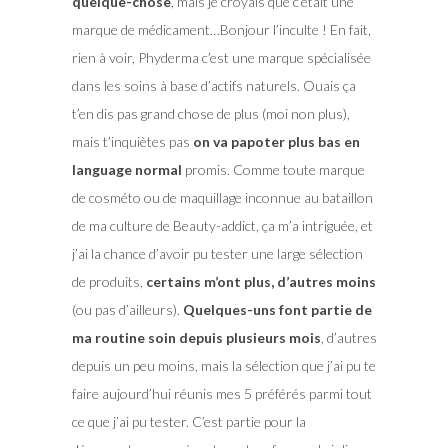
quelque-chose
, mais je croyais que c’était une
marque de médicament…Bonjour l’inculte ! En fait,
rien à voir, Phyderma c’est une marque spécialisée
dans les soins à base d’actifs naturels. Ouais ça
t’en dis pas grand chose de plus (moi non plus),
mais t’inquiètes pas
on va papoter plus bas en
language normal
promis. Comme toute marque
de cosméto ou de maquillage inconnue au bataillon
de ma culture de Beauty-addict, ça m’a intriguée, et
j’ai la chance d’avoir pu tester une large sélection
de produits,
certains m’ont plus, d’autres moins
(ou pas d’ailleurs).
Quelques-uns font partie de
ma routine soin depuis plusieurs mois
, d’autres
depuis un peu moins, mais la sélection que j’ai pu te
faire aujourd’hui réunis mes 5 préférés parmi tout
ce que j’ai pu tester. C’est partie pour la