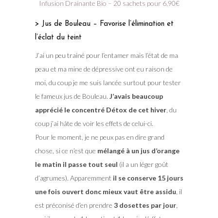
Infusion Drainante Bio – 20 sachets pour 6,90€
> Jus de Bouleau – Favorise l’élimination et
l’éclat du teint
J’ai un peu trainé pour l’entamer mais l’état de ma
peau et ma mine de dépressive ont eu raison de
moi, du coup je me suis lancée surtout pour tester
le fameux jus de Bouleau.
J’avais beaucoup
apprécié le concentré Détox de cet hiver
, du
coup j’ai hâte de voir les effets de celui-ci.
Pour le moment, je ne peux pas en dire grand
chose, si ce n’est que
mélangé à un jus d’orange
le matin il passe tout seul
(il a un léger goût
d’agrumes). Apparemment
il se conserve 15 jours
une fois ouvert donc mieux vaut être assidu
, il
est préconisé d’en prendre
3 dosettes par jour
,