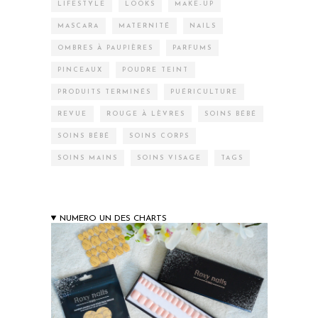
LIFESTYLE
LOOKS
MAKE-UP
MASCARA
MATERNITÉ
NAILS
OMBRES À PAUPIÈRES
PARFUMS
PINCEAUX
POUDRE TEINT
PRODUITS TERMINÉS
PUÉRICULTURE
REVUE
ROUGE À LÈVRES
SOINS BÉBÉ
SOINS BÉBÉ
SOINS CORPS
SOINS MAINS
SOINS VISAGE
TAGS
NUMERO UN DES CHARTS