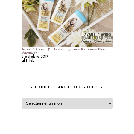
Avant / Après : J'ai testé la gamme Keranove Blond
Vacances !
5 octobre 2017
alittleb
– FOUILLES ARCHEOLOGIQUES –