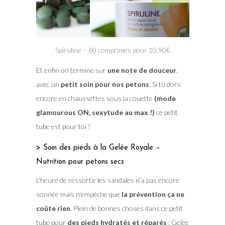
Spiruline – 60 comprimés pour 10,90€
Et enfin on termine sur
une note de douceur
,
avec un
petit soin pour nos petons
. Si tu dors
encore en chaussettes sous la couette
(mode
glamourous ON, sexytude au max !)
ce petit
tube est pour toi !
> Soin des pieds à la Gelée Royale –
Nutrition pour petons secs
L’heure de ressortir les sandales n’a pas encore
sonnée mais n’empêche que
la prévention ça ne
coûte rien
. Plein de bonnes choses dans ce petit
tube pour
des pieds hydratés et réparés
: Gelée