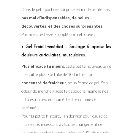
Dans le petit pochon-surprise en mode printemps,
pas mal d’indispensables, de belles
découvertes, et des choses surprenantes
.
Parmi les testés-et-adoptés on retrouve :
> Gel Froid Immédiat – Soulage & apaise les
douleurs articulaires, musculaires…
Plus efficace tu meurs
, cette petite nouveauté ne
me quitte plus. Ce tube de 100 mL est un
concentré de fraicheur
, sous forme de gel. Son
odeur de menthe glacée te débouche même le nez
si tu es un peu enrhumé, te dire comme c’est
parfumé.
Pour la petite histoire, l’an dernier pour cause de
mal de dos incessant à chaque changement de
saison (et surtout quand il pleuvait), j’étais obligée