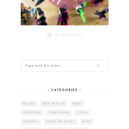
Me suivre sur IG !
– CATEGORIES –
BLUSH
BOX BEAUTÉ
BÉBÉ
CHEVEUX
CONCOURS
EVEIL
FAVORIS
FOND DE TEINT
KIDS