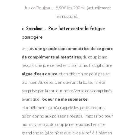
Jus de Bouleau – 8,90€ les 200mL
(actuellement
en rupture).
> Spiruline – Pour lutter contre la fatigue
passagère
Je suis
une grande consommatrice de ce genre
de compléments alimentaires
, du coup je me
fessais une joie de tester la Spiruline. Il s’agit d’une
algue d’eau douce
, et en effet on ne peut pas se
tromper. Au départ, en ouvrant la boite, j’ai été
surprise par la couleur noire/verte des comprimés,
avant que
l’odeur ne me submerge
!
Honnêtement ça m’a rappelé les petits flocons
qu’on donne aux poissons rouges. Impossible pour
moi d’avaler ça, du coup je ne peux pas t’en dire
grand chose (si ce n’est que je les ai refilé à Maman