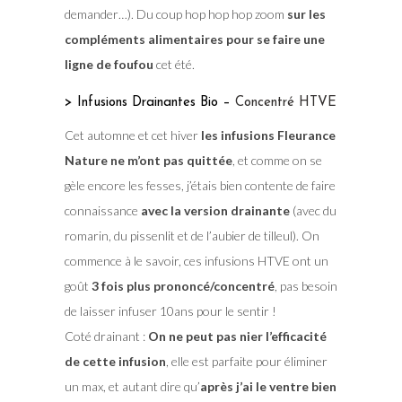
demander…). Du coup hop hop hop zoom
sur les
compléments alimentaires pour se faire une
ligne de foufou
cet été.
> Infusions Drainantes Bio –
Concentré HTVE
Cet automne et cet hiver
les infusions Fleurance
Nature ne m’ont pas quittée
, et comme on se
gèle encore les fesses, j’étais bien contente de faire
connaissance
avec la version drainante
(avec du
romarin, du pissenlit et de l’aubier de tilleul). On
commence à le savoir, ces infusions HTVE ont un
goût
3 fois plus prononcé/concentré
, pas besoin
de laisser infuser 10ans pour le sentir !
Coté drainant :
On ne peut pas nier l’efficacité
de cette infusion
, elle est parfaite pour éliminer
un max, et autant dire qu’
après j’ai le ventre bien