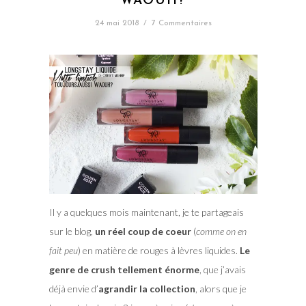
WAOUH?
24 mai 2018
/
7 Commentaires
Il y a quelques mois maintenant, je te partageais
sur le blog,
un réel coup de coeur
(
comme on en
fait peu
) en matière de rouges à lèvres liquides.
Le
genre de crush tellement énorme
, que j’avais
déjà envie d’
agrandir la collection
, alors que je