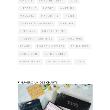
FAVORIS
FOND DE TEINT
KIDS
LIFESTYLE
LOOKS
MAKE-UP
MASCARA
MATERNITÉ
NAILS
OMBRES À PAUPIÈRES
PARFUMS
PINCEAUX
POUDRE TEINT
PRODUITS TERMINÉS
PUÉRICULTURE
REVUE
ROUGE À LÈVRES
SOINS BÉBÉ
SOINS BÉBÉ
SOINS CORPS
SOINS MAINS
SOINS VISAGE
TAGS
NUMERO UN DES CHARTS