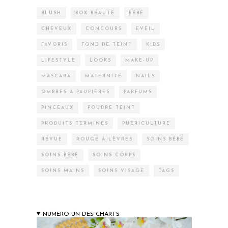
BLUSH
BOX BEAUTÉ
BÉBÉ
CHEVEUX
CONCOURS
EVEIL
FAVORIS
FOND DE TEINT
KIDS
LIFESTYLE
LOOKS
MAKE-UP
MASCARA
MATERNITÉ
NAILS
OMBRES À PAUPIÈRES
PARFUMS
PINCEAUX
POUDRE TEINT
PRODUITS TERMINÉS
PUÉRICULTURE
REVUE
ROUGE À LÈVRES
SOINS BÉBÉ
SOINS BÉBÉ
SOINS CORPS
SOINS MAINS
SOINS VISAGE
TAGS
NUMERO UN DES CHARTS