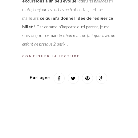
excursions a un peu évolué
(
adieu les ballades en
moto, bonjour les sorties en trotinette !
)…Et c’est
d’ailleurs
ce qui m’a donné l’idée de rédiger ce
billet
! Car comme n’importe quel parent, je me
suis un jour demandé «
bon mais on fait quoi avec un
enfant de presque 2 ans?
« .
CONTINUER LA LECTURE…
Partager: