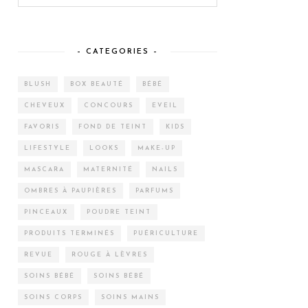
– CATEGORIES –
BLUSH
BOX BEAUTÉ
BÉBÉ
CHEVEUX
CONCOURS
EVEIL
FAVORIS
FOND DE TEINT
KIDS
LIFESTYLE
LOOKS
MAKE-UP
MASCARA
MATERNITÉ
NAILS
OMBRES À PAUPIÈRES
PARFUMS
PINCEAUX
POUDRE TEINT
PRODUITS TERMINÉS
PUÉRICULTURE
REVUE
ROUGE À LÈVRES
SOINS BÉBÉ
SOINS BÉBÉ
SOINS CORPS
SOINS MAINS