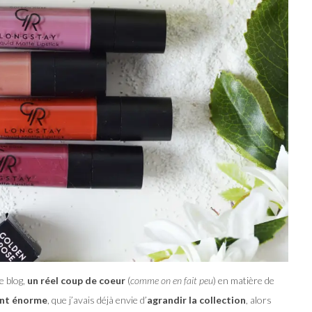
e blog,
un réel coup de coeur
(
comme on en fait peu
) en matière de
ent énorme
, que j’avais déjà envie d’
agrandir la collection
, alors