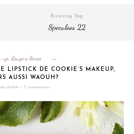
Browsing Tag:
Speculoos 22
-up
Rouge à lèvres
,
E LIPSTICK DE COOKIE’S MAKEUP,
S AUSSI WAOUH?
par
alittleb
/
7 Commentaires