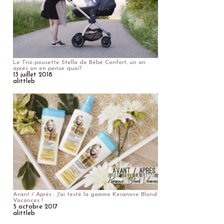
Le Trio-pousette Stella de Bébé Confort, un an
après on en pense quoi?
13 juillet 2018
alittleb
Avant / Après : J'ai testé la gamme Keranove Blond
Vacances !
5 octobre 2017
alittleb