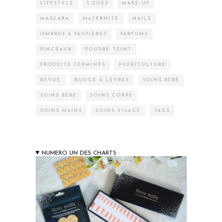
LIFESTYLE
LOOKS
MAKE-UP
MASCARA
MATERNITÉ
NAILS
OMBRES À PAUPIÈRES
PARFUMS
PINCEAUX
POUDRE TEINT
PRODUITS TERMINÉS
PUÉRICULTURE
REVUE
ROUGE À LÈVRES
SOINS BÉBÉ
SOINS BÉBÉ
SOINS CORPS
SOINS MAINS
SOINS VISAGE
TAGS
NUMERO UN DES CHARTS