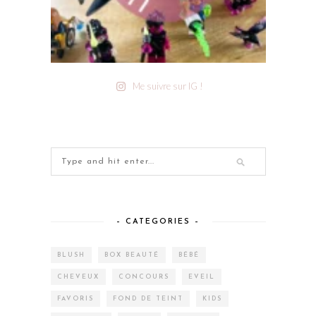
Me suivre sur IG !
– CATEGORIES –
BLUSH
BOX BEAUTÉ
BÉBÉ
CHEVEUX
CONCOURS
EVEIL
FAVORIS
FOND DE TEINT
KIDS