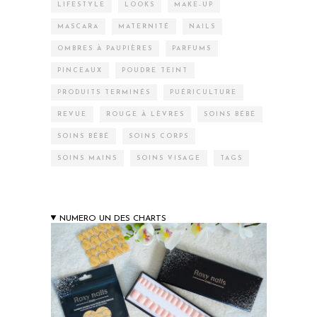
LIFESTYLE
LOOKS
MAKE-UP
MASCARA
MATERNITÉ
NAILS
OMBRES À PAUPIÈRES
PARFUMS
PINCEAUX
POUDRE TEINT
PRODUITS TERMINÉS
PUÉRICULTURE
REVUE
ROUGE À LÈVRES
SOINS BÉBÉ
SOINS BÉBÉ
SOINS CORPS
SOINS MAINS
SOINS VISAGE
TAGS
NUMERO UN DES CHARTS