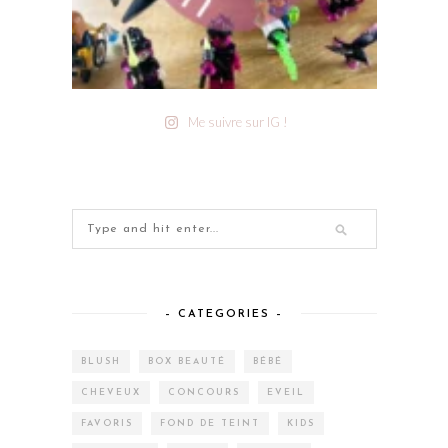
Me suivre sur IG !
– CATEGORIES –
BLUSH
BOX BEAUTÉ
BÉBÉ
CHEVEUX
CONCOURS
EVEIL
FAVORIS
FOND DE TEINT
KIDS