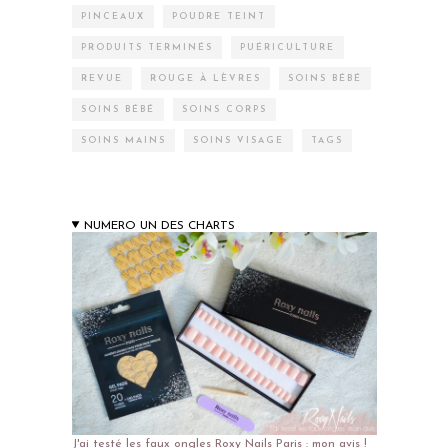
PINCEAUX
POUDRE TEINT
PRODUITS TERMINÉS
PUÉRICULTURE
REVUE
ROUGE À LÈVRES
SOINS BÉBÉ
SOINS BÉBÉ
SOINS CORPS
SOINS MAINS
SOINS VISAGE
TAGS
NUMERO UN DES CHARTS
J'ai testé les faux ongles Roxy Nails Paris : mon avis !