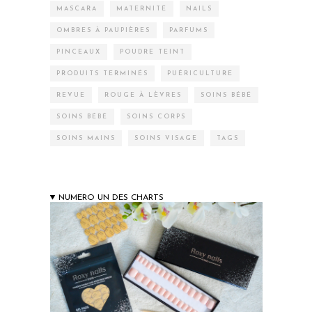
MASCARA
MATERNITÉ
NAILS
OMBRES À PAUPIÈRES
PARFUMS
PINCEAUX
POUDRE TEINT
PRODUITS TERMINÉS
PUÉRICULTURE
REVUE
ROUGE À LÈVRES
SOINS BÉBÉ
SOINS BÉBÉ
SOINS CORPS
SOINS MAINS
SOINS VISAGE
TAGS
NUMERO UN DES CHARTS