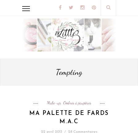
Tempting
Make-up
Ombres à paupières
,
MA PALETTE DE FARDS
M.A.C
22 avril 2013
/
28 Commentaires