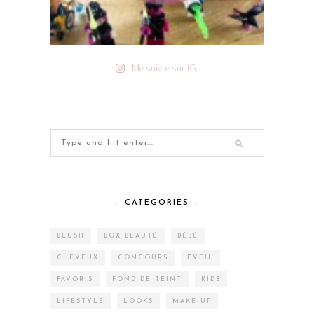
Me suivre sur IG !
– CATEGORIES –
BLUSH
BOX BEAUTÉ
BÉBÉ
CHEVEUX
CONCOURS
EVEIL
FAVORIS
FOND DE TEINT
KIDS
LIFESTYLE
LOOKS
MAKE-UP