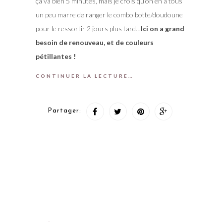
ça va bien 5 minutes, mais je crois qu’on en a tous
un peu marre de ranger le combo botte/doudoune
pour le ressortir 2 jours plus tard…
Ici on a grand
besoin de renouveau, et de couleurs
pétillantes !
CONTINUER LA LECTURE…
Partager: