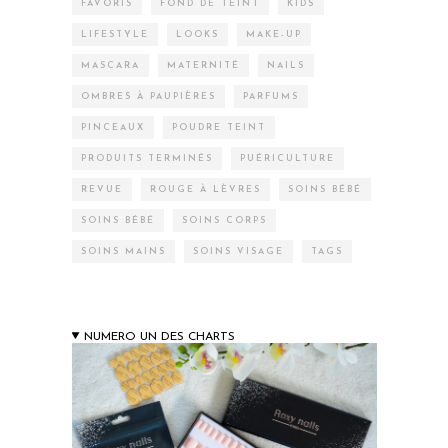
FAVORIS
FOND DE TEINT
KIDS
LIFESTYLE
LOOKS
MAKE-UP
MASCARA
MATERNITÉ
NAILS
OMBRES À PAUPIÈRES
PARFUMS
PINCEAUX
POUDRE TEINT
PRODUITS TERMINÉS
PUÉRICULTURE
REVUE
ROUGE À LÈVRES
SOINS BÉBÉ
SOINS BÉBÉ
SOINS CORPS
SOINS MAINS
SOINS VISAGE
TAGS
NUMERO UN DES CHARTS