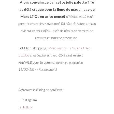
Alors convaincue par cette jolie palette ? Tu
as déjà craqué pour la ligne de maquillage de
Marc J.? Qu’en as tu pensé?
n’hésites pas à venir
papoter en coulisses avec moi, j’ai hâte de connaitre ton
avis sur ce petit bijou…plein de bisous on se retrouve
très vite la semaine prochaine !
Petit lien shopping :
Marc Jacobs – THE LOLITA à
53,50€
chez Sephora (avec -25% c’est mieux :
FREVALB pour ta commande en ligne jusqu’au
16/02/15) -> Pas de quoi ;)
Retrouves le lil’blog en coulisses :
– Instagram
:
a_littleb