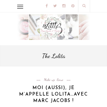
The Lolita
Make-up
Revue
,
MOI (AUSSI), JE
M’APPELLE LOLITA…AVEC
MARC JACOBS !