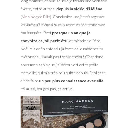
long moment, et sur laquelle je faisais une véritable
fixette, entre autres,
depuis la vidéo d’Hélène
(
Mon blog de Fille
). Conclusion :
ne jamais regarder
les vidéos d’Hélène si tu veux rester en bon terme avec
ton banquier
…Bref
presque un an que je
convoite ce joli petit étui
et miracle : le Père
Noël m’a enfin entendu (à force de le rabâcher tu
m’étonnes…il avait pas trop le choix) ! C’est donc
sous mon sapin que j’ai découvert cette petite
merveille, qui m’a très peu quitté depuis. Et si ça te
dit de faire
un peu plus connaissance avec elle
toi aussi, bouges pas, ça arrive !