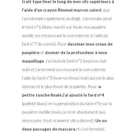
trait type liner le long de mes cils supérieurs à
l’aide d’un crayon Rimmel marron cuivré
, que
j’ai estompé rapidement au doigt. J’ai ensuite posé
le fard n°6 (blanc nacré) sur toute ma paupière
mobile, en rehaussant le coin externe à l’aide du
fard n°7 (le cuivré). Pour
dessiner mon creux de
paupière
et
donner de la profondeur à mon
maquillage
, j’ai choisi le fard n°2 (marron clair
mat) et j’ai terminé en creusant le coin externe
l’aide du fard n°3 (marron foncé mat) qui est le plus
intense et le plus foncé de la palette. Pour l
a
petite touche finale j’ai ajouté le fard n°4
(pailleté blanc) en superposition du fard n°6 sur la
paupière mobile (mais ça n’est absolument pas
nécessaire, il est vraiment ultra discret).
Un ou
deux passages de mascara
et c’est terminé.