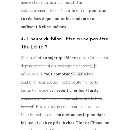
même chose au moins 3 fois…!) J’ai
volontairement délaissé mon liner noir
pour que
tu réalises à quel point les couleurs se
suffisent à elles-mêmes
…
4- L’heure du bilan : Etre ou ne pas être
The Lolita ?
On en vient
au sujet qui fâche
un peu (ou pas, ça
dépend comment on envisage les choses), je
m’explique :
il faut compter 53,50€
(chez
Sephora) pour acquérir cette petite merveille
(autant dire que
ça revient cher les 7 fards
comparé à Too Faced par exemple tout a fait au
hasard
). Bon on oublie néanmoins pas qu’avec
Marc(ounet) Jacobs
on met un petit pied dans
le luxe
, et qu’
à ce prix là chez Dior et Chanel on