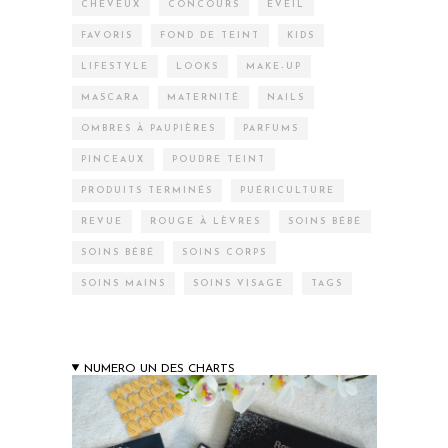
CHEVEUX
CONCOURS
EVEIL
FAVORIS
FOND DE TEINT
KIDS
LIFESTYLE
LOOKS
MAKE-UP
MASCARA
MATERNITÉ
NAILS
OMBRES À PAUPIÈRES
PARFUMS
PINCEAUX
POUDRE TEINT
PRODUITS TERMINÉS
PUÉRICULTURE
REVUE
ROUGE À LÈVRES
SOINS BÉBÉ
SOINS BÉBÉ
SOINS CORPS
SOINS MAINS
SOINS VISAGE
TAGS
NUMERO UN DES CHARTS