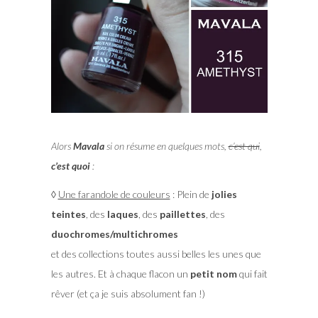
Alors
Mavala
si on résume en quelques mots,
c’est qui
,
c’est quoi
:
◊
Une farandole de couleurs
: Plein de
jolies
teintes
, des
laques
, des
paillettes
, des
duochromes/multichromes
et des collections toutes aussi belles les unes que
les autres. Et à chaque flacon un
petit nom
qui fait
rêver (et ça je suis absolument fan !)