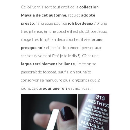
Ce joli vernis sort tout droit de la
collection
Mavala de cet automne
, reçu et
adopté
presto
, j’ai craqué pour ce
joli bordeaux
/ prune
très intense. En une couche il est plutôt bordeaux,
rouge très fonçé. En deux couches il vire
prune
presque noir
et me fait forcément penser aux
cerises (vivement l’été je te le dis !). C’est une
laque terriblement brillante
, limite on se
passerait de topcoat, sauf si on souhaite
conserver sa manucure plus longtemps que 2
jours, ce qui
pour une fois
est mon cas !