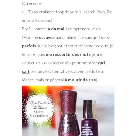
Ou encore :
« – Tu as vraiment
trop
de vernis » (archi faux,
j’en
ai juste beaucoup
)
Bref l’Homme
a du mal
à comprendre, mais
l’Homme
essaye
quand même ! Je sais qu’il
erre
parfois
sur le blog pour tenter de capter de quoi je
te parle, puis
me ressortir des mots
genre
« cuticules » ou « top-coat » pour montrer
qu’il
sait
ce que c’est (tentative souvent réduite à
l’échec, mais en général
à mourir de rire
).