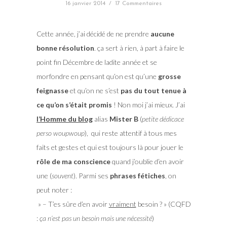
16 janvier 2014
/
17 Commentaires
Cette année, j’ai décidé de ne prendre
aucune
bonne résolution
. ça sert à rien, à part à faire le
point fin Décembre de ladite année et se
morfondre en pensant qu’on est qu’une
grosse
feignasse
et qu’on ne s’est
pas du tout tenue à
ce qu’on s’était promis
! Non moi j’ai mieux. J’ai
l’Homme du blog
alias
Mister B
(
petite dédicace
perso woupwoup
), qui reste attentif à tous mes
faits et gestes et qui est toujours là pour jouer le
rôle de ma conscience
quand j’oublie d’en avoir
une (
souvent
). Parmi ses
phrases fétiches
, on
peut noter :
» – T’es sûre d’en avoir
vraiment
besoin ? » (CQFD
:
ça n’est pas un besoin mais une nécessité
)