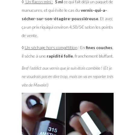
◊
Un flacon mini :
5 ml
ce qui fait déjà un paquet de
manucures, et qui évite le cas du
vernis-qui-a-
sécher-sur-son-étagère-poussiéreuse
. Et avec
ça un prix riquiqui environ 4,50/5€ selon les points
de vente.
◊
Un séchage hors compétition
: En
fines couches
,
il sèche à une
rapidité folle
, franchement bluffant.
Bref l’addict aux vernis que je suis étais comblée ! (Et je
ne voudrais pas en dire trop, mais on va en reparler très
vite de Mavala!)