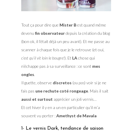
Tout ça pour dire que
Mister B
est quand même
devenu
fin observateur
depuis la création du blog
(bon ok, il l’était déjà un peu avant). Et me passe au
scanner à chaque fois que je le retrouve (et oui,
c’est qu’il vit loin le bougre!
). Et
LA
chose qui
n’échappe pas à sa surveillance : ce sont
mes
ongles
.
Il guette, observe
discretos
(
ou pas
) voir si je ne
fais pas
une rechute coté rongeage
. Mais il sait
aussi et surtout
apprécier un joli vernis…
Et cet hiver il y en a un en particulier qu’il m’a
souvent vu porter :
Amethyst de Mavala
1- Le vernis Dark, tendance de saison