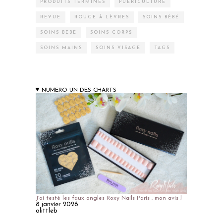
PRODUITS TERMINÉS
PUÉRICULTURE
REVUE
ROUGE À LÈVRES
SOINS BÉBÉ
SOINS BÉBÉ
SOINS CORPS
SOINS MAINS
SOINS VISAGE
TAGS
NUMERO UN DES CHARTS
J'ai testé les faux ongles Roxy Nails Paris : mon avis !
8 janvier 2026
alittleb