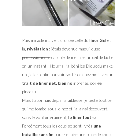
Puis miracle ma vie a croisée celle du
liner Gel
et
là,
révélation
: j’étais devenue
maquilleuse
professionnelle
capable de me faire un œil de biche
en un instant ! Hourra, j’ai béni les Dieux du make-
up, j’allais enfin pouvoir sortir de chez moi avec un
trait de liner net, bien noir
bref au poil
de
pinceau
.
Mais tu connais déjà ma faiblesse, je teste tout ce
qui me tombe sous le nez et j’ai ainsi découvert,
sans le vouloir vraiment,
le liner feutre
.
Forcément tous les deux se sont livrés
une
bataille sans fin
pour se faire une place de choix