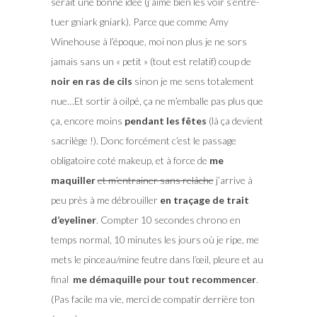
serait une bonne idée (j’aime bien les voir s’entre-
tuer gniark gniark). Parce que comme Amy
Winehouse à l’époque, moi non plus je ne sors
jamais sans un « petit » (tout est relatif) coup de
noir en ras de cils
sinon je me sens totalement
nue…Et sortir à oilpé, ça ne m’emballe pas plus que
ça, encore moins
pendant les fêtes
(là ça devient
sacrilège !). Donc forcément c’est le passage
obligatoire coté makeup, et à force de
me
maquiller
et m’entrainer sans relâche
j’arrive à
peu près à me débrouiller
en traçage de trait
d’eyeliner
. Compter 10 secondes chrono en
temps normal, 10 minutes les jours où je ripe, me
mets le pinceau/mine feutre dans l’œil, pleure et au
final
me démaquille pour tout recommencer
.
(Pas facile ma vie, merci de compatir derrière ton