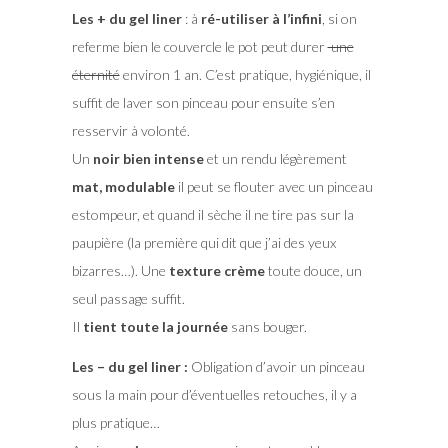
Les + du gel liner
: à
ré-utiliser à l’infini
, si on
referme bien le couvercle le pot peut durer
une
éternité
environ 1 an. C’est pratique, hygiénique, il
suffit de laver son pinceau pour ensuite s’en
resservir à volonté.
Un
noir bien intense
et un rendu légèrement
mat, modulable
il peut se flouter avec un pinceau
estompeur, et quand il sèche il ne tire pas sur la
paupière (la première qui dit que j’ai des yeux
bizarres…). Une
texture crème
toute douce, un
seul passage suffit.
Il
tient toute la journée
sans bouger.
Les – du gel liner :
Obligation d’avoir un pinceau
sous la main pour d’éventuelles retouches, il y a
plus pratique…