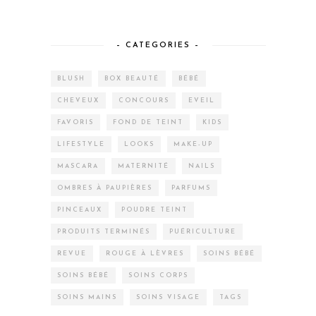
– CATEGORIES –
BLUSH
BOX BEAUTÉ
BÉBÉ
CHEVEUX
CONCOURS
EVEIL
FAVORIS
FOND DE TEINT
KIDS
LIFESTYLE
LOOKS
MAKE-UP
MASCARA
MATERNITÉ
NAILS
OMBRES À PAUPIÈRES
PARFUMS
PINCEAUX
POUDRE TEINT
PRODUITS TERMINÉS
PUÉRICULTURE
REVUE
ROUGE À LÈVRES
SOINS BÉBÉ
SOINS BÉBÉ
SOINS CORPS
SOINS MAINS
SOINS VISAGE
TAGS