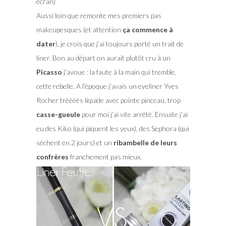
écran)
Aussi loin que remonte mes premiers pas
makeupesques (et attention
ça commence à
dater
), je crois que j’ai toujours porté un trait de
liner. Bon au départ on aurait plutôt cru à un
Picasso
j’avoue : la faute à la main qui tremble,
cette rebelle. A l’époque j’avais un eyeliner Yves
Rocher trèèèès liquide avec pointe pinceau, trop
casse-gueule
pour moi j’ai vite arrêté. Ensuite j’ai
eu des Kiko (qui piquent les yeux), des Sephora (qui
sèchent en 2 jours) et un
ribambelle de leurs
confrères
franchement pas mieux.