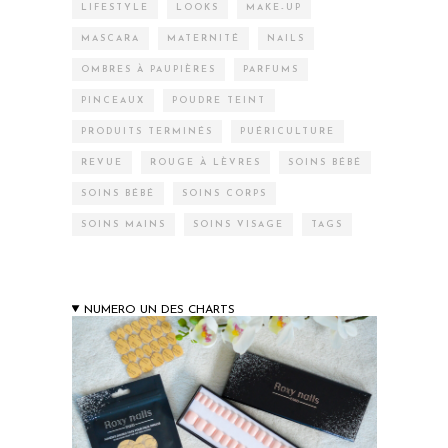
LIFESTYLE
LOOKS
MAKE-UP
MASCARA
MATERNITÉ
NAILS
OMBRES À PAUPIÈRES
PARFUMS
PINCEAUX
POUDRE TEINT
PRODUITS TERMINÉS
PUÉRICULTURE
REVUE
ROUGE À LÈVRES
SOINS BÉBÉ
SOINS BÉBÉ
SOINS CORPS
SOINS MAINS
SOINS VISAGE
TAGS
NUMERO UN DES CHARTS