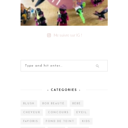
Me suivre sur IG !
– CATEGORIES –
BLUSH
BOX BEAUTÉ
BÉBÉ
CHEVEUX
CONCOURS
EVEIL
FAVORIS
FOND DE TEINT
KIDS