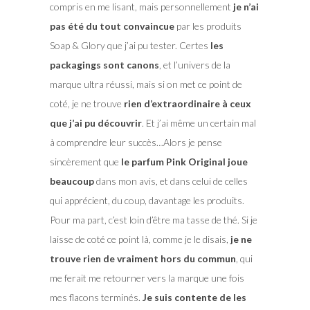
compris en me lisant, mais personnellement
je n’ai
pas été du tout convaincue
par les produits
Soap & Glory que j’ai pu tester. Certes
les
packagings sont canons
, et l’univers de la
marque ultra réussi, mais si on met ce point de
coté, je ne trouve
rien d’extraordinaire à ceux
que j’ai pu découvrir
. Et j’ai même un certain mal
à comprendre leur succès…Alors je pense
sincèrement que
le parfum Pink Original joue
beaucoup
dans mon avis, et dans celui de celles
qui apprécient, du coup, davantage les produits.
Pour ma part, c’est loin d’être ma tasse de thé. Si je
laisse de coté ce point là, comme je le disais,
je ne
trouve rien de vraiment hors du commun
, qui
me ferait me retourner vers la marque une fois
mes flacons terminés.
Je suis contente de les