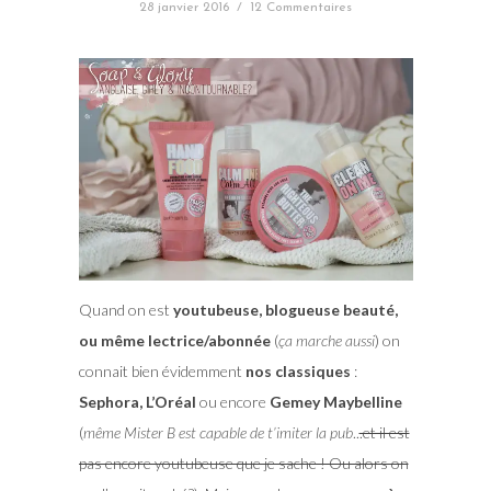
28 janvier 2016
/
12 Commentaires
Quand on est
youtubeuse, blogueuse beauté,
ou même lectrice/abonnée
(
ça marche aussi
) on
connait bien évidemment
nos classiques
:
Sephora, L’Oréal
ou encore
Gemey Maybelline
(
même Mister B est capable de t’imiter la pub
..
.et il est
pas encore youtubeuse que je sache ! Ou alors on