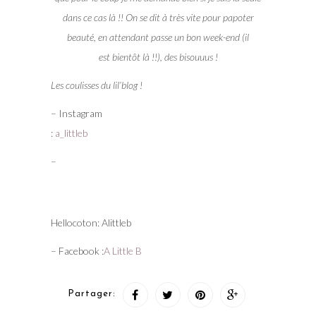
dans ce cas là !! On se dit à très vite pour papoter
beauté, en attendant passe un bon week-end (il
est bientôt là !!), des bisouuus !
Les coulisses du lil’blog !
– Instagram
:
a_littleb
–
Hellocoton: Alittleb
– Facebook :
A Little B
Partager: