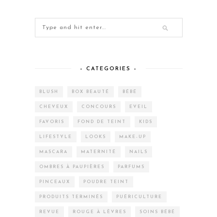
– CATEGORIES –
BLUSH
BOX BEAUTÉ
BÉBÉ
CHEVEUX
CONCOURS
EVEIL
FAVORIS
FOND DE TEINT
KIDS
LIFESTYLE
LOOKS
MAKE-UP
MASCARA
MATERNITÉ
NAILS
OMBRES À PAUPIÈRES
PARFUMS
PINCEAUX
POUDRE TEINT
PRODUITS TERMINÉS
PUÉRICULTURE
REVUE
ROUGE À LÈVRES
SOINS BÉBÉ