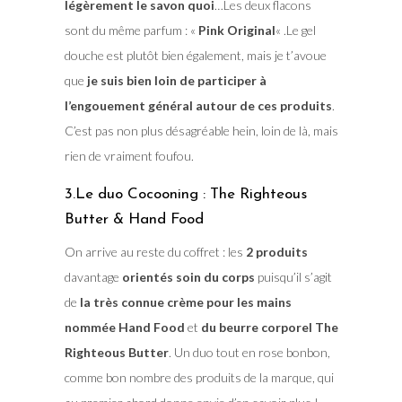
légèrement le savon quoi
…Les deux flacons
sont du même parfum : «
Pink Original
« .Le gel
douche est plutôt bien également, mais je t’avoue
que
je suis bien loin de participer à
l’engouement général autour de ces produits
.
C’est pas non plus désagréable hein, loin de là, mais
rien de vraiment foufou.
3.Le duo Cocooning : The Righteous
Butter & Hand Food
On arrive au reste du coffret : les
2 produits
davantage
orientés soin du corps
puisqu’il s’agit
de
la très connue crème pour les mains
nommée Hand Food
et
du beurre corporel The
Righteous Butter
. Un duo tout en rose bonbon,
comme bon nombre des produits de la marque, qui