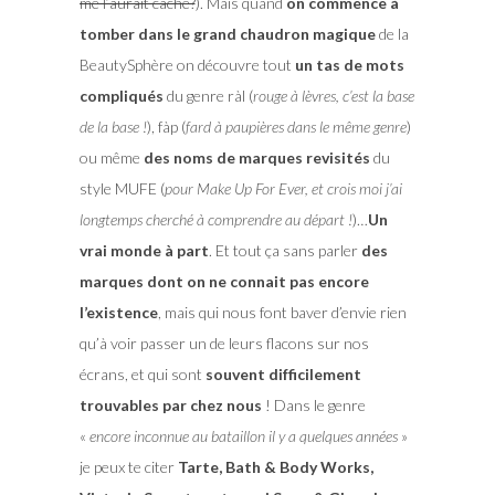
me l’aurait caché?
). Mais quand
on commence à
tomber dans le grand chaudron magique
de la
BeautySphère on découvre tout
un tas de mots
compliqués
du genre ràl (
rouge à lèvres, c’est la base
de la base !
), fàp (
fard à paupières dans le même genre
)
ou même
des noms de marques revisités
du
style MUFE (
pour Make Up For Ever, et crois moi j’ai
longtemps cherché à comprendre au départ !
)…
Un
vrai monde à part
. Et tout ça sans parler
des
marques dont on ne connait pas encore
l’existence
, mais qui nous font baver d’envie rien
qu’à voir passer un de leurs flacons sur nos
écrans, et qui sont
souvent difficilement
trouvables par chez nous
! Dans le genre
«
encore inconnue au bataillon il y a quelques années
»
je peux te citer
Tarte, Bath & Body Works,