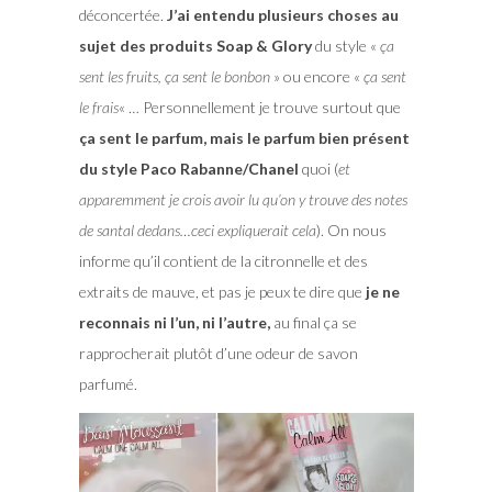
déconcertée.
J’ai entendu plusieurs choses au
sujet des produits Soap & Glory
du style «
ça
sent les fruits, ça sent le bonbon
» ou encore «
ça sent
le frais
« … Personnellement je trouve surtout que
ça sent le parfum, mais le parfum bien présent
du style Paco Rabanne/Chanel
quoi (
et
apparemment je crois avoir lu qu’on y trouve des notes
de santal dedans…ceci expliquerait cela
). On nous
informe qu’il contient de la citronnelle et des
extraits de mauve, et pas je peux te dire que
je ne
reconnais ni l’un, ni l’autre,
au final ça se
rapprocherait plutôt d’une odeur de savon
parfumé.