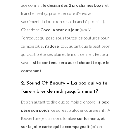
que donnait
le design des 2 prochaines boxs
, et
franchement ça promet encore d’envoyer
sacrément du lourd (on reste branché promis !).
C’est donc
Coco la star du jour
(aka M.
Perroquet qui pose sous toutes les coutures pour
ce mois ci), et
j’adore
, tout autant que le petit paon
qui avait prêté ses plumes le mois dernier. Reste à
savoir
si le contenu sera aussi chouette que le
contenant
…
2. Sound Of Beauty – La box qui va te
faire vibrer de midi jusqu’à minuit?
Et bien autant te dire que ce mois ci encore, l
a box
pèse son poids
, ce qui est plutôt encourageant ! A
l’ouverture je suis donc tombée
sur le menu, et
sur la jolie carte qui l’accompagnait
(où on