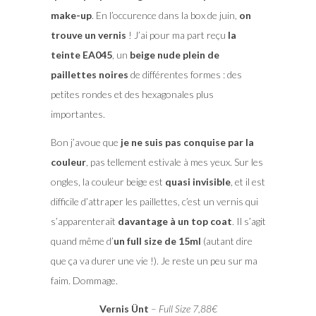
make-up
. En l’occurence dans la box de juin,
on
trouve un vernis
! J’ai pour ma part reçu
la
teinte EA045
, un
beige nude plein de
paillettes noires
de différentes formes : des
petites rondes et des hexagonales plus
importantes.
Bon j’avoue que
je ne suis pas conquise par la
couleur
, pas tellement estivale à mes yeux. Sur les
ongles, la couleur beige est
quasi invisible
, et il est
difficile d’attraper les paillettes, c’est un vernis qui
s’apparenterait
davantage à un top coat
. Il s’agit
quand même d’
un full size de 15ml
(autant dire
que ça va durer une vie !). Je reste un peu sur ma
faim. Dommage.
Vernis Ünt
–
Full Size 7,88€