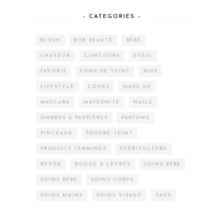
– CATEGORIES –
BLUSH
BOX BEAUTÉ
BÉBÉ
CHEVEUX
CONCOURS
EVEIL
FAVORIS
FOND DE TEINT
KIDS
LIFESTYLE
LOOKS
MAKE-UP
MASCARA
MATERNITÉ
NAILS
OMBRES À PAUPIÈRES
PARFUMS
PINCEAUX
POUDRE TEINT
PRODUITS TERMINÉS
PUÉRICULTURE
REVUE
ROUGE À LÈVRES
SOINS BÉBÉ
SOINS BÉBÉ
SOINS CORPS
SOINS MAINS
SOINS VISAGE
TAGS