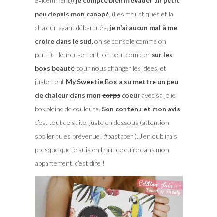
évidemment))
je compte bien m’évader un petit
peu depuis mon canapé
. (Les moustiques et la
chaleur ayant débarqués,
je n’ai aucun mal à me
croire dans le sud
, on se console comme on
peut!). Heureusement, on peut compter
sur les
boxs beauté
pour nous changer les idées, et
justement
My Sweetie Box a su mettre un peu
de chaleur dans mon
corps
coeur
avec sa jolie
box pleine de couleurs.
Son contenu et mon avis
,
c’est tout de suite, juste en dessous (attention
spoiler tu es prévenue! #pastaper ). J’en oublirais
presque que je suis en train de cuire dans mon
appartement, c’est dire !