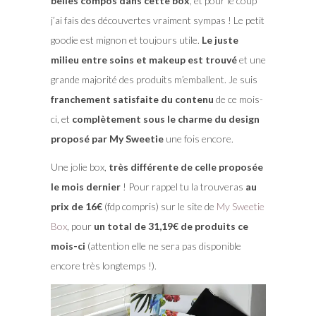
belles compos dans cette box
, et pour le coup
j’ai fais des découvertes vraiment sympas ! Le petit
goodie est mignon et toujours utile.
Le juste
milieu entre soins et makeup est trouvé
et une
grande majorité des produits m’emballent. Je suis
franchement satisfaite du contenu
de ce mois-
ci, et
complètement sous le charme du design
proposé par My Sweetie
une fois encore.
Une jolie box,
très différente de celle proposée
le mois dernier
! Pour rappel tu la trouveras
au
prix de 16€
(fdp compris) sur le site de
My Sweetie
Box
, pour
un total de 31,19€ de produits ce
mois-ci
(attention elle ne sera pas disponible
encore très longtemps !).