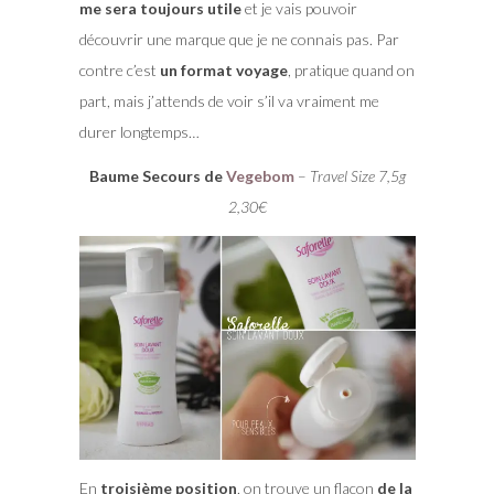
me sera toujours utile
et je vais pouvoir
découvrir une marque que je ne connais pas. Par
contre c’est
un format voyage
, pratique quand on
part, mais j’attends de voir s’il va vraiment me
durer longtemps…
Baume Secours de
Vegebom
–
Travel Size 7,5g
2,30€
En
troisième position
, on trouve un flacon
de la