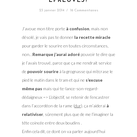
ÉPREUVES?
23 janvier 2014
/
16 Commentaires
J’avoue mon titre porte
à confusion
, mais non
désolé, je vais pas te donner
la recette miracle
pour garder le sourire en toutes circonstances,
non…
Remarque j’aurai adoré
pouvoir te dire que
je l’avais trouvé, parce que ça me rendrait service
de
pouvoir sourire
à la grognasse qui m’écrase le
pied le matin dans le tram et qui ne
s’excuse
même pas
mais-qui-te-lance-son-regard-
dédaigneux => L’objectif, se retenir de l’encastrer
dans l’accordéon de la rame (
dur
). ça m’aiderai
à
relativiser
, sûrement plus que de me l’imaginer la
tête coincée entre deux boudins .
Enfin cela dit, ce dont on va parler aujourd’hui