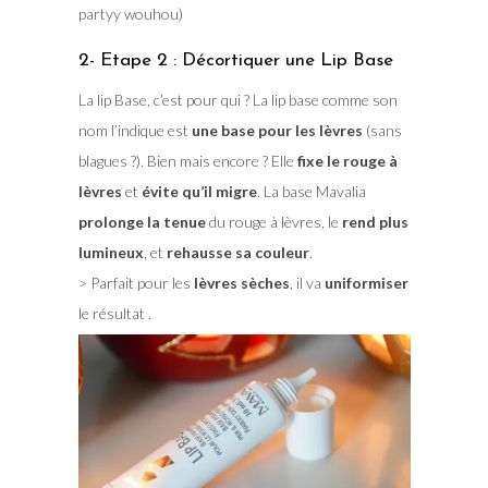
partyy wouhou)
2- Etape 2 : Décortiquer une Lip Base
La lip Base, c’est pour qui ? La lip base comme son
nom l’indique est
une base pour les lèvres
(sans
blagues ?). Bien mais encore ? Elle
fixe le rouge à
lèvres
et
évite qu’il migre
. La base Mavalia
prolonge la tenue
du rouge à lèvres, le
rend plus
lumineux
, et
rehausse sa couleur
.
> Parfait pour les
lèvres sèches
, il va
uniformiser
le résultat .