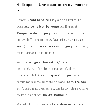
4- Etape 4 : Une association qui marche
?
Les deux
font la paire
, il n’y a rien à redire. La
base
accroche bien le rouge
aux lèvres et
l’empèche de bouger
pendant un moment ! J’ai
trouvé l’effet encore plus flagrant
sur un rouge
mat
(tenue
impeccable sans bouger
pendant 4h,
même un verre à la main !).
Avec un
rouge au fini satiné/brillant
comme
celui-ci (Velvet Peach), la tenue est également
excellente, la brillance
disparait un peu
avec le
temps mais le rouge reste en place,
ne migre pas
et n’assèche pas les lèvres, pas besoin de retouche
toutes les heures,
un vrai bonheur
!
Bon et il faut avouer que
la couleur est canon