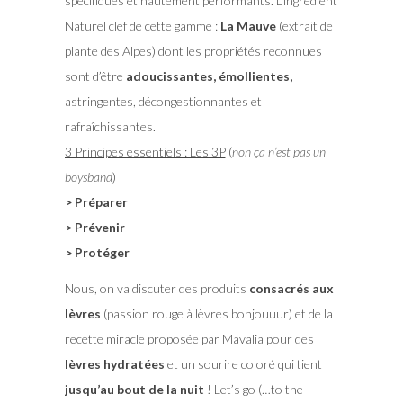
spécifiques et hautement performants. L’ingrédient
Naturel clef de cette gamme :
La Mauve
(extrait de
plante des Alpes) dont les propriétés reconnues
sont d’être
adoucissantes, émollientes,
astringentes, décongestionnantes et
rafraîchissantes.
3 Principes essentiels : Les 3P
(
non ça n’est pas un
boysband
)
> Préparer
> Prévenir
> Protéger
Nous, on va discuter des produits
consacrés aux
lèvres
(passion rouge à lèvres bonjouuur) et de la
recette miracle proposée par Mavalia pour des
lèvres hydratées
et un sourire coloré qui tient
jusqu’au bout de la nuit
! Let’s go (…to the