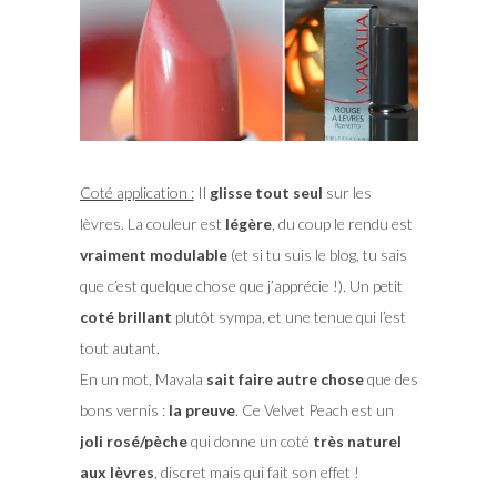
Coté application :
Il
glisse tout seul
sur les
lèvres. La couleur est
légère
, du coup le rendu est
vraiment modulable
(et si tu suis le blog, tu sais
que c’est quelque chose que j’apprécie !). Un petit
coté brillant
plutôt sympa, et une tenue qui l’est
tout autant.
En un mot, Mavala
sait faire autre chose
que des
bons vernis :
la preuve
. Ce Velvet Peach est un
joli rosé/pèche
qui donne un coté
très naturel
aux lèvres
, discret mais qui fait son effet !