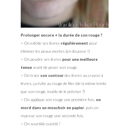
Prolonger encore + la durée de son rouge ?
> On exfolie ses lèvres
régulièrement
pour
éliminer les peaux mortes (en douceur !)
> On poudre ses lèvres
pour une meilleure
tenue
avant de poser son rouge.
> On trace
son contour
des lèvres au crayon à
lèvres, ça évite au rouge de filer (de la même teinte
que son rouge, inutile de le préciser ?)
> On applique son rouge une première fois,
on
mord dans un mouchoir en papier
, puis on
reposse son rouge une seconde fois.
> On souriiiiie ouistiti !