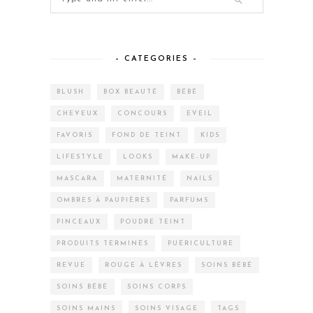
– CATEGORIES –
BLUSH
BOX BEAUTÉ
BÉBÉ
CHEVEUX
CONCOURS
EVEIL
FAVORIS
FOND DE TEINT
KIDS
LIFESTYLE
LOOKS
MAKE-UP
MASCARA
MATERNITÉ
NAILS
OMBRES À PAUPIÈRES
PARFUMS
PINCEAUX
POUDRE TEINT
PRODUITS TERMINÉS
PUÉRICULTURE
REVUE
ROUGE À LÈVRES
SOINS BÉBÉ
SOINS BÉBÉ
SOINS CORPS
SOINS MAINS
SOINS VISAGE
TAGS