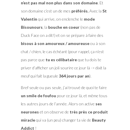
n’est pas mal non plus dans son domaine
. Et
son domaine c’est un de mes
préférés.
Avec la
St
Valentin
qui arrive, on enclenche le
mode
Bisounours
, la
bouche en coeur
(non pas de
Duck Face on a dit!) et on se prépare à faire des
bisous à son amoureux / amoureuse
ou à son
chat / chien, le cas échéant (pour rappel, ça n’est
pas parce que
tu es célibataire
que tu dois te
priver d’afficher un joli sourire ce jour là -> dixit la
meuf qui fait la gueule
364 jours par an
).
Bref seule ou pas seule, j’ai trouvé de quoi te faire
un smile de foufou
pour ce jour là, et même tous
les autres jours de l’année. Alors on active
ses
neurones
et on observe de
très près ce produit
miracle
qui va (un peu) changer ta vie de
Beauty
Addict
!