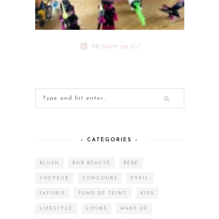
Me suivre sur IG !
– CATEGORIES –
BLUSH
BOX BEAUTÉ
BÉBÉ
CHEVEUX
CONCOURS
EVEIL
FAVORIS
FOND DE TEINT
KIDS
LIFESTYLE
LOOKS
MAKE-UP