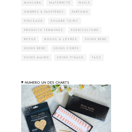
MASCARA
MATERNITÉ
NAILS
OMBRES À PAUPIÈRES
PARFUMS
PINCEAUX
POUDRE TEINT
PRODUITS TERMINÉS
PUÉRICULTURE
REVUE
ROUGE À LÈVRES
SOINS BÉBÉ
SOINS BÉBÉ
SOINS CORPS
SOINS MAINS
SOINS VISAGE
TAGS
NUMERO UN DES CHARTS