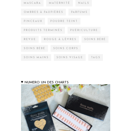
MASCARA
MATERNITÉ
NAILS
OMBRES À PAUPIÈRES
PARFUMS
PINCEAUX
POUDRE TEINT
PRODUITS TERMINÉS
PUÉRICULTURE
REVUE
ROUGE À LÈVRES
SOINS BÉBÉ
SOINS BÉBÉ
SOINS CORPS
SOINS MAINS
SOINS VISAGE
TAGS
NUMERO UN DES CHARTS