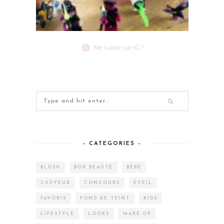
Me suivre sur IG !
– CATEGORIES –
BLUSH
BOX BEAUTÉ
BÉBÉ
CHEVEUX
CONCOURS
EVEIL
FAVORIS
FOND DE TEINT
KIDS
LIFESTYLE
LOOKS
MAKE-UP