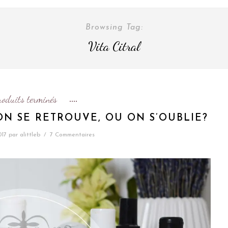
Browsing Tag:
Vita Citral
roduits terminés
 ON SE RETROUVE, OU ON S’OUBLIE?
017
par
alittleb
/
7 Commentaires