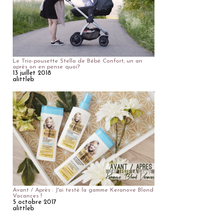
Le Trio-pousette Stella de Bébé Confort, un an
après on en pense quoi?
13 juillet 2018
alittleb
Avant / Après : J'ai testé la gamme Keranove Blond
Vacances !
5 octobre 2017
alittleb