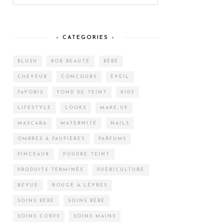
– CATEGORIES –
BLUSH
BOX BEAUTÉ
BÉBÉ
CHEVEUX
CONCOURS
EVEIL
FAVORIS
FOND DE TEINT
KIDS
LIFESTYLE
LOOKS
MAKE-UP
MASCARA
MATERNITÉ
NAILS
OMBRES À PAUPIÈRES
PARFUMS
PINCEAUX
POUDRE TEINT
PRODUITS TERMINÉS
PUÉRICULTURE
REVUE
ROUGE À LÈVRES
SOINS BÉBÉ
SOINS BÉBÉ
SOINS CORPS
SOINS MAINS