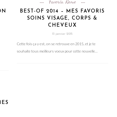
Favoris
Revue
,
ON
BEST-OF 2014 – MES FAVORIS
SOINS VISAGE, CORPS &
CHEVEUX
13 janvier 2015
Cette fois ça y est, on se retrouve en 2015, et je te
souhaite tous meilleurs voeux pour cette nouvelle…
MES