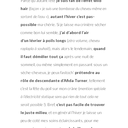
Parce qu’autant l’été
je suis fan de l’effet wild
hair
(
façon « je suis une bombasse du cheveu même en
sortant de l’eau »
),
autant l’hiver c’est pas-
possible
-ma-chérie. Si je laisse ma crinière sécher
comme bon lui semble,
j’ai d’abord l’air
d’un lévrier à poils longs
(
zéro volume, cheveu
raplapla à souhait
), mais alors le lendemain,
quand
il faut démêler tout ça
après une nuit de
sommeil, ou même simplement en passant sous un
sèche-cheveux, je peux fastoch’
prétendre au
rôle de descendante d’Afida Turner
, tellement
c’est la fête du poil sur mon crâne (
mention spéciale
à l’électricité statique sans qui rien de tout cela ne
serait possible !
). Bref,
c’est pas facile de trouver
le juste milieu
, et en général l’hiver je laisse un
peu de coté mes soins éclaircissants, pour me