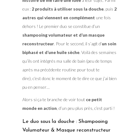
histoire de me faire une idée
à leur sujet. Parmi
eux :
2 produits à utiliser sous la douche
, puis
2
autres qui viennent en complément
une fois
dehors ! Le premier duo se constitue d’un
shampooing volumateur et d’un masque
reconstructeur
. Pour le second, il s’agit d’
un soin
biphasé et d’une huile sèche
. Voilà des semaines
qu’ils ont intégrés ma salle de bain (peu de temps
après ma précédente routine pour tout te
dire), c’est donc le moment de te dire ce que j’ai bien
pu en penser…
Alors si ça te branche de voir tout
ce petit
monde en action
, d’un peu plus près, c’est parti !
Le duo sous la douche : Shampooing
Volumateur & Masque reconstructeur