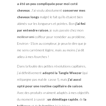
a été un peu compliquée pour moi coté
cheveux
. J’ai voulu absolument
conserver mes
cheveux longs
malgré le fait qu’ils étaient bien
abimés sur les longueurs et pointes. Bon
j’ai fini
par entendre raison
, je suis passée chez mon
meilleur ami
coiffeur pour remédier au problème.
Environ -15cm au compteur, je peux te dire que je
me sens carrément légère, mais au moins j’ai dit
adieu à mes fourches !
Dans la foulée des petites révolutions capillaires,
j’ai définitivement
adopté la Tangle Weezer
(qui
m’épargne pas mal de casse !), mais
j’ai aussi
opté pour une routine capillaire de saison
.
Avec des produits vraiment adaptés à mes objectifs
du moment à savoir :
un démêlage rapide
, de
la
brillance
et de
la lumière
(si je laisse