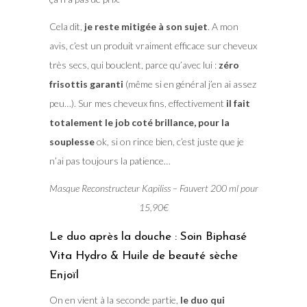
Cela dit,
je reste mitigée à son sujet
. A mon
avis, c’est un produit vraiment efficace sur cheveux
très secs, qui bouclent, parce qu’avec lui :
zéro
frisottis garanti
(même si en général j’en ai assez
peu…). Sur mes cheveux fins, effectivement
il fait
totalement le job coté brillance, pour la
souplesse
ok, si on rince bien, c’est juste que je
n’ai pas toujours la patience…
Masque Reconstructeur Kapiliss – Fauvert 200 ml pour
15,90€
Le duo après la douche : Soin Biphasé
Vita Hydro & Huile de beauté sèche
Enjoïl
On en vient à la seconde partie,
le duo qui