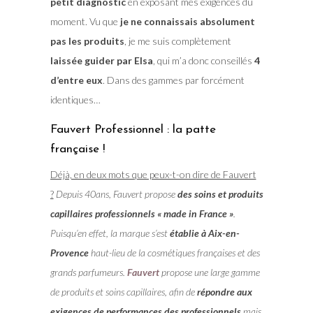
petit diagnostic
en exposant mes exigences du
moment. Vu que
je ne connaissais absolument
pas les produits
, je me suis complètement
laissée guider par Elsa
, qui m’a donc conseillés
4
d’entre eux
. Dans des gammes par forcément
identiques…
Fauvert Professionnel : la patte
française !
Déjà, en deux mots que peux-t-on dire de Fauvert
?
Depuis 40ans, Fauvert propose
des soins et produits
capillaires professionnels « made in France »
.
Puisqu’en effet, la marque s’est
établie à Aix-en-
Provence
haut-lieu de la cosmétiques françaises et des
grands parfumeurs.
Fauvert
propose une large gamme
de produits et soins capillaires, afin de
répondre aux
exigences de performances des professionnels
mais