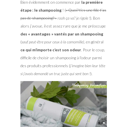
Bien évidemment on commence par
la première
étape : le shampooing
! (
« Quoi? t’es une fille t’as
pas de shampooing? »
rooh ça va? je rigole !
). Bon
alors j’avoue, il est assez rare que je me préoccupe
des « avantages » vantés par un shampooing
(
sauf peut-être pour ceux à la camomille)
, en général
ce qui m’importe c’est son odeur
. Pour le coup,
difficile de choisir un shampooing à l’odeur parmi
des produits professionnels (
j’imagine bien leur tête
si j’avais demandé un truc juste qui sent bon !
).