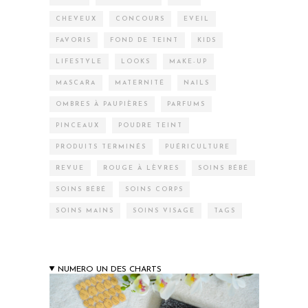
CHEVEUX
CONCOURS
EVEIL
FAVORIS
FOND DE TEINT
KIDS
LIFESTYLE
LOOKS
MAKE-UP
MASCARA
MATERNITÉ
NAILS
OMBRES À PAUPIÈRES
PARFUMS
PINCEAUX
POUDRE TEINT
PRODUITS TERMINÉS
PUÉRICULTURE
REVUE
ROUGE À LÈVRES
SOINS BÉBÉ
SOINS BÉBÉ
SOINS CORPS
SOINS MAINS
SOINS VISAGE
TAGS
NUMERO UN DES CHARTS