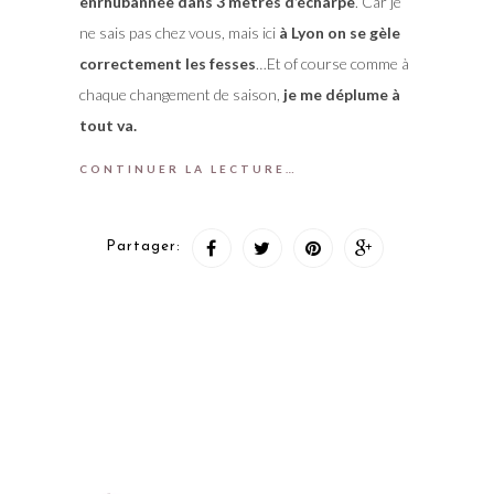
enrhubannée dans 3 mètres d’écharpe
. Car je
ne sais pas chez vous, mais ici
à Lyon on se gèle
correctement les fesses
…Et of course comme à
chaque changement de saison,
je me déplume à
tout va.
CONTINUER LA LECTURE…
Partager: