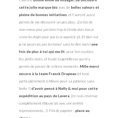
cette jolie marque bio
avec de
belles valeurs et
pleine de bonnes initiatives
, et t’auront aussi
permis de me découvrir un peu plus…(
j’ai fais de
mon mieux pour pas faire trop la timide alors bon je
croise les doigts pour que tu ai apprécié :p
). Et bien sur
je ne pourrais pas terminer sans te dire merci
une
fois de plus à toi qui me lit
, pour ton soutien,
tes petits mots, et toute ta gentillesse qui m’a
permis de passer de si bons moments.
Mille merci
encore à la team Franck Drapeau
(et tout
particulièrement à Allison pour sa patience sans
limite !)
d’avoir pensé à Nelly & moi pour cette
expédition au pays de Lavera
, j’en suis revenue
complètement éblouie (
et avec une wishlist
impressionnante…!
). Fini de papoter…
place au
show
!