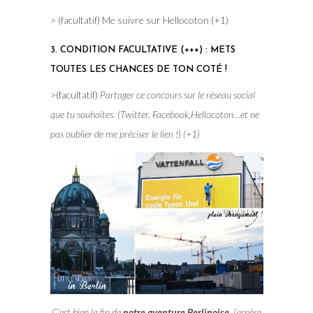
> (facultatif) Me suivre sur Hellocoton (+1)
3. CONDITION FACULTATIVE (+++) : METS
TOUTES LES CHANCES DE TON COTÉ !
>(facultatif)
Partager ce concours sur le réseau social
que tu souhaites. (Twitter, Facebook,Hellocoton…et ne
pas oublier de me préciser le lien !) (+1)
C’est bien la fin de
notre aventure Berlinoise
, j’espère