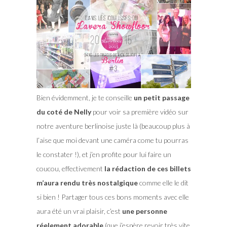
Bien évidemment, je te conseille
un petit passage
du coté de Nelly
pour voir sa première vidéo sur
notre aventure berlinoise juste
là
(beaucoup plus à
l’aise que moi devant une caméra come tu pourras
le constater !), et j’en profite pour lui faire un
coucou, effectivement
la rédaction de ces billets
m’aura rendu très nostalgique
comme elle le dit
si bien ! Partager tous ces bons moments avec elle
aura été un vrai plaisir, c’est
une personne
réelement adorable
(que j’espère revoir très vite