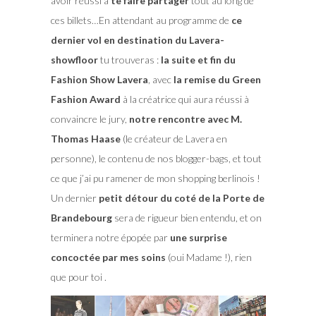
avoir réussi à
te faire partager
tout au long de
ces billets…En attendant au programme de
ce
dernier vol en destination du Lavera-
showfloor
tu trouveras :
la suite et fin du
Fashion Show Lavera
, avec
la remise du Green
Fashion Award
à la créatrice qui aura réussi à
convaincre le jury,
notre rencontre avec M.
Thomas Haase
(le créateur de Lavera en
personne), le contenu de nos blogger-bags, et tout
ce que j’ai pu ramener de mon shopping berlinois !
Un dernier
petit détour du coté de la Porte de
Brandebourg
sera de rigueur bien entendu, et on
terminera notre épopée par
une surprise
concoctée par mes soins
(oui Madame !), rien
que pour toi .