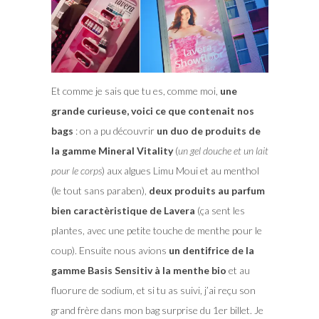
Et comme je sais que tu es, comme moi,
une
grande curieuse, voici ce que contenait nos
bags
: on a pu découvrir
un duo de produits de
la gamme Mineral Vitality
(
un gel douche et un lait
pour le corps
) aux algues Limu Moui et au menthol
(le tout sans paraben),
deux produits au parfum
bien caractèristique de Lavera
(ça sent les
plantes, avec une petite touche de menthe pour le
coup). Ensuite nous avions
un dentifrice de la
gamme Basis Sensitiv à la menthe bio
et au
fluorure de sodium, et si tu as suivi, j’ai reçu son
grand frère dans mon bag surprise du 1er billet. Je