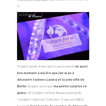
!).
J’espère quant à moi, que tu auras passé
un aussi
bon moment à me lire que j’en ai eu à
découvrir l’univers Lavera et la jolie ville de
Berlin
, j’espère aussi que
ma petite surprise te
plaira
! Et j’espère surtout (beaucoup trop de
« j’espère » dans ces 2 phrases !), que ces billets
t’auront
donné envie de voyager, de découvrir