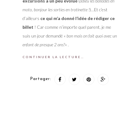
excursions a un peu évolué
(
adieu les ballades en
moto, bonjour les sorties en trotinette !
)…Et c’est
d’ailleurs
ce qui m’a donné l’idée de rédiger ce
billet
! Car comme n’importe quel parent, je me
suis un jour demandé «
bon mais on fait quoi avec un
enfant de presque 2 ans?
« .
CONTINUER LA LECTURE…
Partager: