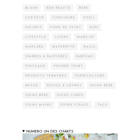
BLUSH
BOX BEAUTÉ
BÉBÉ
CHEVEUX
CONCOURS
EVEIL
FAVORIS
FOND DE TEINT
KIDS
LIFESTYLE
LOOKS
MAKE-UP
MASCARA
MATERNITÉ
NAILS
OMBRES À PAUPIÈRES
PARFUMS
PINCEAUX
POUDRE TEINT
PRODUITS TERMINÉS
PUÉRICULTURE
REVUE
ROUGE À LÈVRES
SOINS BÉBÉ
SOINS BÉBÉ
SOINS CORPS
SOINS MAINS
SOINS VISAGE
TAGS
NUMERO UN DES CHARTS