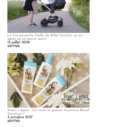
Le Trio-pousette Stella de Bébé Confort, un an
après on en pense quoi?
13 juillet 2018
alittleb
Avant / Après : J'ai testé la gamme Keranove Blond
Vacances !
5 octobre 2017
alittleb