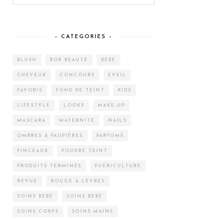
– CATEGORIES –
BLUSH
BOX BEAUTÉ
BÉBÉ
CHEVEUX
CONCOURS
EVEIL
FAVORIS
FOND DE TEINT
KIDS
LIFESTYLE
LOOKS
MAKE-UP
MASCARA
MATERNITÉ
NAILS
OMBRES À PAUPIÈRES
PARFUMS
PINCEAUX
POUDRE TEINT
PRODUITS TERMINÉS
PUÉRICULTURE
REVUE
ROUGE À LÈVRES
SOINS BÉBÉ
SOINS BÉBÉ
SOINS CORPS
SOINS MAINS