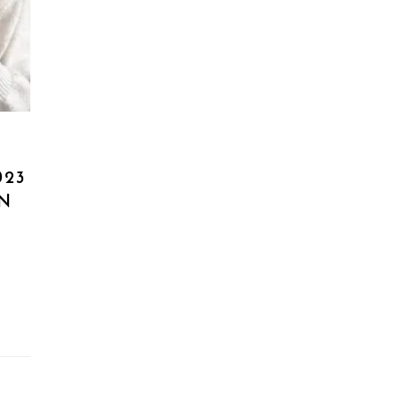
023
ON
e