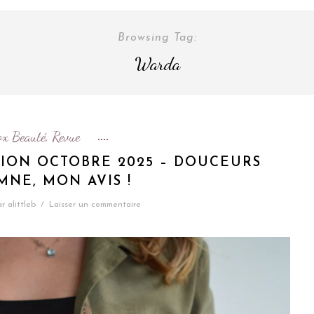
Browsing Tag:
Warda
ox Beauté
Revue
,
TION OCTOBRE 2025 – DOUCEURS
MNE, MON AVIS !
ar
alittleb
/
Laisser un commentaire