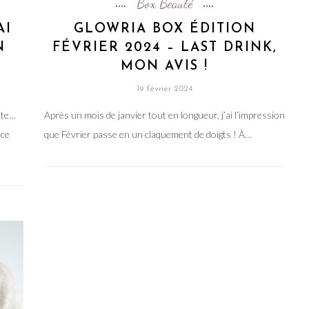
Box Beauté
AI
GLOWRIA BOX ÉDITION
N
FÉVRIER 2024 – LAST DRINK,
MON AVIS !
19 février 2024
nte…
Après un mois de janvier tout en longueur, j’ai l’impression
rce
que Février passe en un claquement de doigts ! À…