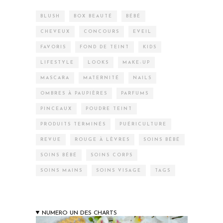
BLUSH
BOX BEAUTÉ
BÉBÉ
CHEVEUX
CONCOURS
EVEIL
FAVORIS
FOND DE TEINT
KIDS
LIFESTYLE
LOOKS
MAKE-UP
MASCARA
MATERNITÉ
NAILS
OMBRES À PAUPIÈRES
PARFUMS
PINCEAUX
POUDRE TEINT
PRODUITS TERMINÉS
PUÉRICULTURE
REVUE
ROUGE À LÈVRES
SOINS BÉBÉ
SOINS BÉBÉ
SOINS CORPS
SOINS MAINS
SOINS VISAGE
TAGS
NUMERO UN DES CHARTS