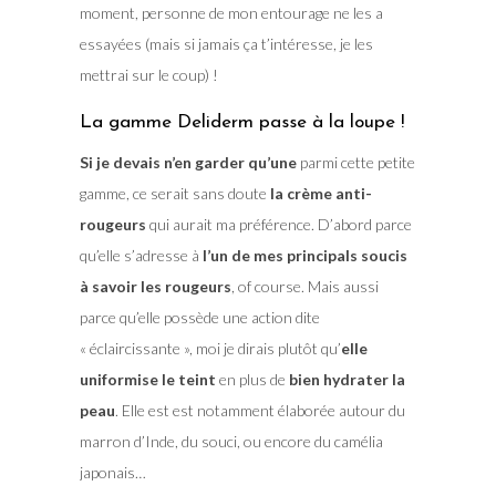
moment, personne de mon entourage ne les a
essayées (mais si jamais ça t’intéresse, je les
mettrai sur le coup) !
La gamme Deliderm passe à la loupe !
Si je devais n’en garder qu’une
parmi cette petite
gamme, ce serait sans doute
la crème anti-
rougeurs
qui aurait ma préférence. D’abord parce
qu’elle s’adresse à
l’un de mes principals soucis
à savoir les rougeurs
, of course. Mais aussi
parce qu’elle possède une action dite
« éclaircissante », moi je dirais plutôt qu’
elle
uniformise le teint
en plus de
bien hydrater la
peau
. Elle est est notamment élaborée autour du
marron d’Inde, du souci, ou encore du camélia
japonais…