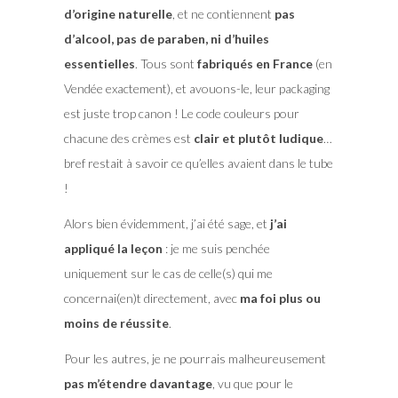
d’origine naturelle
, et ne contiennent
pas
d’alcool, pas de paraben, ni d’huiles
essentielles
. Tous sont
fabriqués en France
(en
Vendée exactement), et avouons-le, leur packaging
est juste trop canon ! Le code couleurs pour
chacune des crèmes est
clair et plutôt ludique
…
bref restait à savoir ce qu’elles avaient dans le tube
!
Alors bien évidemment, j’ai été sage, et
j’ai
appliqué la leçon
: je me suis penchée
uniquement sur le cas de celle(s) qui me
concernai(en)t directement, avec
ma foi plus ou
moins de réussite
.
Pour les autres, je ne pourrais malheureusement
pas m’étendre davantage
, vu que pour le