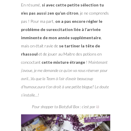
En résumé,
si avec cette petite sélection tu
n’es pas aussi zen qu’un citron
, je ne comprends
pas ! Pour ma part,
on a pas encore régler le
problème de surexcitation liée à l’arrivée
imminente de mon année supplémentaire
,
mais on était ravie de
se tartiner la tête de
rhassoul
et de jouer au Maitre des potions en
concoctant
cette mixture étrange
!
Maintenant
j’avoue, je me demande ce qu’on va nous réserver pour
avril…Vu que la Team à l’air d’avoir beaucoup
d’humour,aura-t’on droit à une petite blague? Le doute
s’installe…!
Pour shopper ta Biotyfull Box : c’est par
là