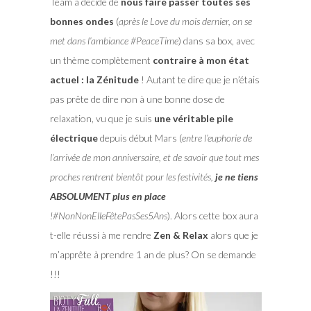
Team a décidé de
nous faire passer toutes ses
bonnes ondes
(
après le Love du mois dernier, on se
met dans l’ambiance #PeaceTime
) dans sa box, avec
un thème complètement
contraire à mon état
actuel : la Zénitude
! Autant te dire que je n’étais
pas prête de dire non à une bonne dose de
relaxation, vu que je suis
une véritable pile
électrique
depuis début Mars (
entre l’euphorie de
l’arrivée de mon anniversaire, et de savoir que tout mes
proches rentrent bientôt pour les festivités,
je ne tiens
ABSOLUMENT plus en place
!#NonNonElleFêtePasSes5Ans
). Alors cette box aura
t-elle réussi à me rendre
Zen & Relax
alors que je
m’apprête à prendre 1 an de plus? On se demande
!!!