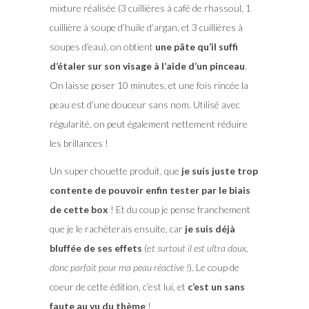
mixture réalisée (3 cuillières à café de rhassoul, 1
cuillière à soupe d’huile d’argan, et 3 cuillières à
soupes d’eau), on obtient
une pâte qu’il suffi
d’étaler sur son visage à l’aide d’un pinceau
.
On laisse poser 10 minutes, et une fois rincée la
peau est d’une douceur sans nom. Utilisé avec
régularité, on peut également nettement réduire
les brillances !
Un super chouette produit, que
je suis juste trop
contente de pouvoir enfin tester par le biais
de cette box
! Et du coup je pense franchement
que je le rachèterais ensuite, car
je suis déjà
bluffée de ses effets
(e
t surtout il est ultra doux,
donc parfait pour ma peau réactive !
). Le coup de
coeur de cette édition, c’est lui, et
c’est un sans
faute au vu du thème
!