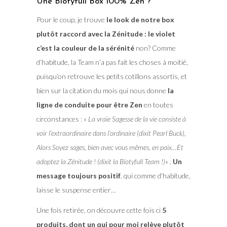
Une Biotyfull Box 100% Zen ?
Pour le coup, je trouve
le look de notre box
plutôt raccord avec la Zénitude : le violet
c’est la couleur de la sérénité
non? Comme
d’habitude, la Team n’a pas fait les choses à moitié,
puisqu’on retrouve les petits cotillons assortis, et
bien sur la citation du mois qui nous donne
la
ligne de conduite pour être Zen
en toutes
circonstances : «
La vraie Sagesse de la vie consiste à
voir l’extraordinaire dans l’ordinaire (dixit Pearl Buck),
Alors Soyez sages, bien avec vous mêmes, en paix…Et
adoptez la Zénitude ! (dixit la Biotyfull Team !)
« .
Un
message toujours positif
, qui comme d’habitude,
laisse le suspense entier…
Une fois retirée, on découvre cette fois ci
5
produits, dont un qui pour moi relève plutôt