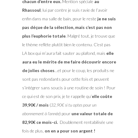
chacun d’entre eux.
Mention spéciale
au
Rhassoul
, lui par contre je suis ravie de l’avoir
enfin dans ma salle de bain, pour le reste
je ne suis
pas déçue de la sélection, mais c’est pas non
plus l’euphorie totale
. Malgré tout, je trouve que
le thème reflète plutôt bien le contenu. C’est pas
LA box qui m’aura fait sauter au plafond, mais
elle
aura eu le mérite de me faire découvrir encore
de jolies choses
…et pour le coup, les produits ne
sont pas redondants pour cette fois et peuvent
s’intégrer sans soucis à une routine de soin ! Pour
ce qui est de son prix, je te rappelle qu’
elle coûte
39,90€ / mois
(
32,90€ si tu optes pour un
abonnement à l’année
) pour
une valeur totale de
82,90€ ce mois-ci.
Doublement rentabilisée une
fois de plus,
on en a pour son argent !