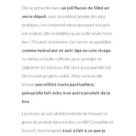
Elle se présente dans
un joli flacon de 50ml en
verre dépoli
, avec un embout pompe des plus
pratiques, on comprend mieux pourquoi son prix
est si élevé, elle rentabilise quasi à elle seule notre
box ! On peut néanmoins s’en servir au quotidien,
comme hydratant et anti-âge en soin visage
,
ou même en huile coiffante pour protéger et
régénerer les cheveux. Elle sera aussi parfaite cet
été en tant qu’après soleil…Mais surtout elle
trouve
une utilité toute particulière,
puisqu’elle fait écho à un autre produit de la
box
…
Là encore, je suis plutôt contente de trouver ce
genre de produit dans ma box, certifié Cosmebio et
Ecocert, il correspond
tout à fait à ce que je