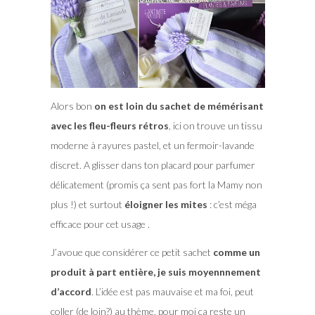
Alors bon
on est loin du sachet de mémérisant
avec les fleu-fleurs rétros
, ici on trouve un tissu
moderne à rayures pastel, et un fermoir-lavande
discret. A glisser dans ton placard pour parfumer
délicatement (promis ça sent pas fort la Mamy non
plus !) et surtout
éloigner les mites
: c’est méga
efficace pour cet usage .
J’avoue que considérer ce petit sachet
comme un
produit à part entière, je suis moyennnement
d’accord
. L’idée est pas mauvaise et ma foi, peut
coller (de loin?) au thème, pour moi ça reste un