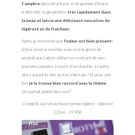
Camphre
(décontracture), et de gomme d’Acacia
(raffermit), ce gel pénètre
très rapidement dans
la peau et laisse une délicieuse sensation de
légèreté et de fraicheur.
Après je reconnais que
l’odeur est bien présent
e
(
il faut aimer la menthe
), mais c’est le genre de
produit que j’adore utiliser en rentrant de mes
journées passées à courir d’un chantier à l’autre,
alors autant te dire qu’il m’a bien plu ! Et pour une
fois
je le trouve bien raccord avec le thème
.
On partait plutôt bien non?
Cryogel B, Gel rafraichissant jambes légères – Algovital
125ml – 19,90€