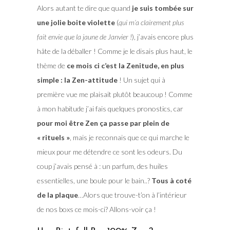
Alors autant te dire que quand
je suis tombée sur
une jolie boite violette
(
qui m’a clairement plus
fait envie que la jaune de Janvier !
), j’avais encore plus
hâte de la déballer ! Comme je le disais plus haut, le
thème de
ce mois ci c’est la Zenitude, en plus
simple : la Zen-attitude
! Un sujet qui à
première vue me plaisait plutôt beaucoup ! Comme
à mon habitude j’ai fais quelques pronostics, car
pour moi être Zen ça passe par plein de
« rituels »
, mais je reconnais que ce qui marche le
mieux pour me détendre ce sont les odeurs. Du
coup j’avais pensé à : un parfum, des huiles
essentielles, une boule pour le bain..?
Tous à coté
de la plaque
…Alors que trouve-t’on à l’intérieur
de nos boxs ce mois-ci? Allons-voir ça !