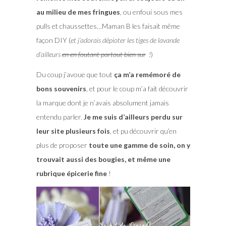
au milieu de mes fringues
, ou enfoui sous mes
pulls et chaussettes…Maman B les faisait même
façon DIY (
et j’adorais dépioter les tiges de lavande
d’ailleurs
en en foutant partout bien sur
!
)
Du coup j’avoue que tout
ça m’a remémoré de
bons souvenirs
, et pour le coup m’a fait découvrir
la marque dont je n’avais absolument jamais
entendu parler.
Je me suis d’ailleurs perdu sur
leur site plusieurs fois
, et pu découvrir qu’en
plus de proposer
toute une gamme de soin, on y
trouvait aussi des bougies, et même une
rubrique épicerie fine
!