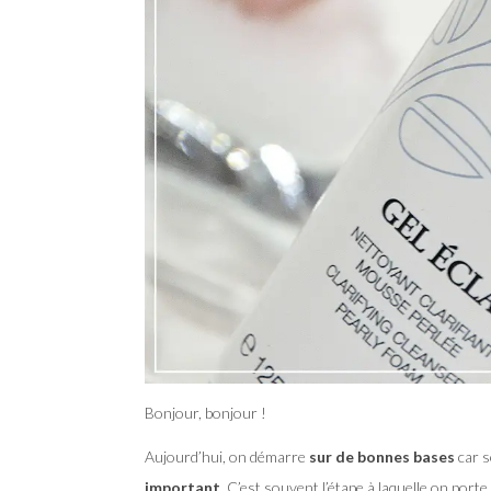
Bonjour, bonjour !
Aujourd’hui, on démarre
sur de bonnes bases
car s
important
. C’est souvent l’étape à laquelle on port