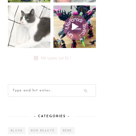
Me suivre sur IG !
– CATEGORIES –
BLUSH
BOX BEAUTÉ
BÉBÉ