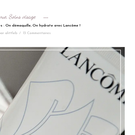
vue
Soins visage
,
s : On démaquille, On hydrate avec Lancôme !
par
alittleb
/
13 Commentaires