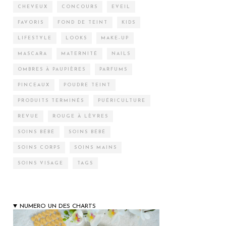
CHEVEUX
CONCOURS
EVEIL
FAVORIS
FOND DE TEINT
KIDS
LIFESTYLE
LOOKS
MAKE-UP
MASCARA
MATERNITÉ
NAILS
OMBRES À PAUPIÈRES
PARFUMS
PINCEAUX
POUDRE TEINT
PRODUITS TERMINÉS
PUÉRICULTURE
REVUE
ROUGE À LÈVRES
SOINS BÉBÉ
SOINS BÉBÉ
SOINS CORPS
SOINS MAINS
SOINS VISAGE
TAGS
NUMERO UN DES CHARTS