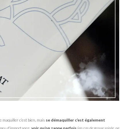
e maquiller c’est bien, mais
se démaquiller c’est également
e peu d’importance,
voir qu’on zappe parfois
(
en cas de grosse soirée, ne