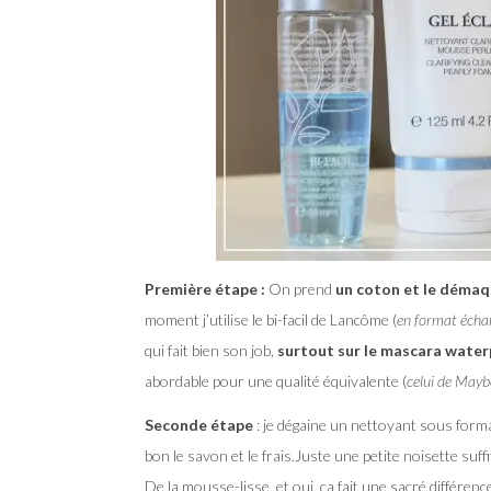
Première étape :
On prend
un coton et le démaq
moment j’utilise le bi-facil de Lancôme (
en format échan
qui fait bien son job,
surtout sur le mascara wate
abordable pour une qualité équivalente (
celui de Maybe
Seconde étape
: je dégaine un nettoyant sous for
bon le savon et le frais.Juste une petite noisette suf
De la mousse-lisse, et oui, ça fait une sacré différen