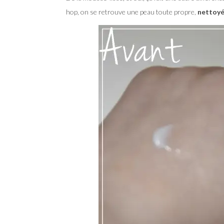
hop, on se retrouve une peau toute propre,
nettoyé