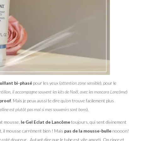
uillant bi-phasé
pour les yeux (
attention zone sensible
), pour le
tillon, il accompagne souvent les kits de Noël, avec les mascara Lancôme
)
rproof
. Mais je peux aussi te dire qu’on trouve facilement plus
lline est plutôt pas mal si mes souvenirs sont bons
).
mat mousse,
le Gel Eclat de Lancôme
toujours, qui sent divinement
fit, il mousse carrément bien ! Mais
pas de la mousse-bulle
noooon!
ce coté douceur…Autant dire que le tube est vite amorti. On rince et