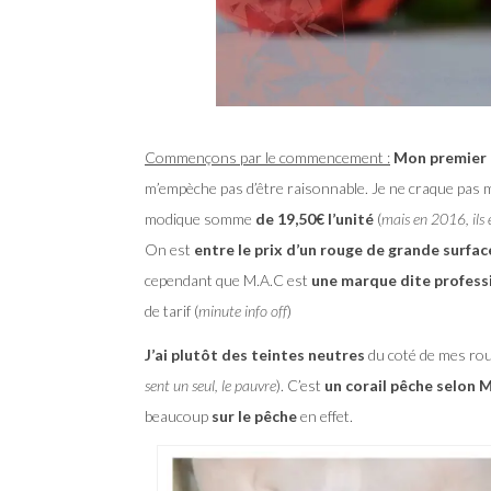
Commençons par le commencement :
Mon premier r
m’empèche pas d’être raisonnable. Je ne craque pas mo
modique somme
de 19,50€ l’unité
(
mais en 2016, ils 
On est
entre le prix d’un rouge de grande surfa
cependant que M.A.C est
une marque dite profess
de tarif (
minute info off
)
J’ai plutôt des teintes neutres
du coté de mes rou
sent un seul, le pauvre
). C’est
un corail pêche selon 
beaucoup
sur le pêche
en effet.