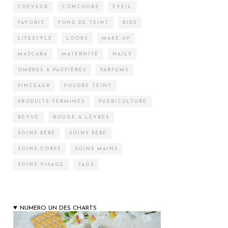
CHEVEUX
CONCOURS
EVEIL
FAVORIS
FOND DE TEINT
KIDS
LIFESTYLE
LOOKS
MAKE-UP
MASCARA
MATERNITÉ
NAILS
OMBRES À PAUPIÈRES
PARFUMS
PINCEAUX
POUDRE TEINT
PRODUITS TERMINÉS
PUÉRICULTURE
REVUE
ROUGE À LÈVRES
SOINS BÉBÉ
SOINS BÉBÉ
SOINS CORPS
SOINS MAINS
SOINS VISAGE
TAGS
NUMERO UN DES CHARTS