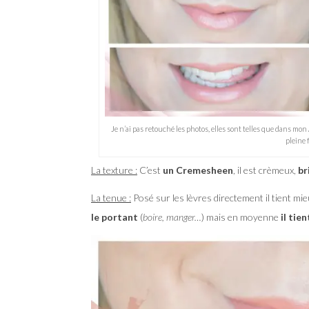
Je n’ai pas retouché les photos, elles sont telles que dans mon 
pleine 
La texture :
C’est
un Cremesheen
, il est crèmeux,
br
La tenue :
Posé sur les lèvres directement il tient mi
le portant
(
boire, manger…
) mais en moyenne
il tie