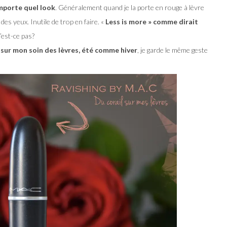
mporte quel look
. Généralement quand je la porte en rouge à lèvre
des yeux. Inutile de trop en faire. «
Less is more » comme dirait
’est-ce pas?
 sur mon soin des lèvres, été comme hiver
, je garde le même geste