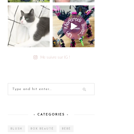
Me suivre sur IG !
– CATEGORIES –
BLUSH
BOX BEAUTÉ
BÉBÉ