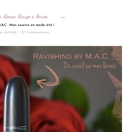
p
Revue
Rouge à lèvres
,
,
.A.C : Mon sourire en mode été !
ar
alittleb
/
27 Commentaires