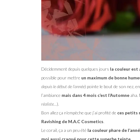
Décidemment depuis quelques jours
la couleur est 
possible pour mettre
un maximum de bonne humeur
depuis le début de l’année
) pointe le bout de son nez, en
l’ambiance
mais dans 4 mois c’est l’Automne
aha. 
réaliste…
).
Bon allez ça n’empèche que j’ai profité de
ces petits 
Ravishing de M.A.C Cosmetics
.
Le corail, ça a un peu été
la couleur phare de l’ann
moi aussi craqué pour cette superbe teinte.