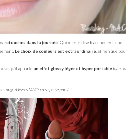
es retouches dans la journée
. Qu’on se le dise franchement il ne
usement.
Le choix de couleurs est extraordinaire
, et rien que pour
trouve qu’il apporte
un effet glossy léger et hyper portable
(
dans la
on rouge à lèvres MAC? ça se passe par
là
!