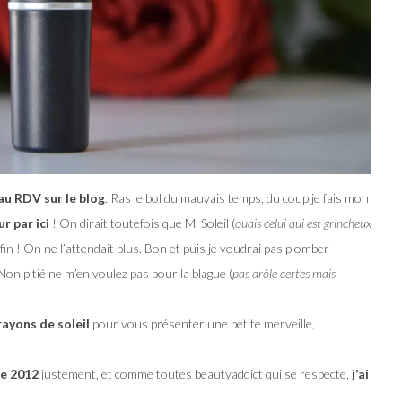
au RDV sur le blog
. Ras le bol du mauvais temps, du coup je fais mon
 par ici
! On dirait toutefois que M. Soleil (
ouais celui qui est grincheux
fin !
On ne l’attendait plus. Bon et puis je voudrai pas plomber
Non pitié ne m’en voulez pas pour la blague (
pas drôle certes mais
rayons de soleil
pour vous présenter une petite merveille,
ée 2012
justement, et comme toutes beautyaddict qui se respecte,
j’ai