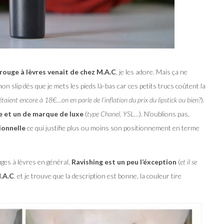
ouge à lèvres venait de chez M.A.C
, je les adore. Mais ça ne
n slip dès que je mets les pieds là-bas car ces petits trucs coûtent la
étaient encore à 18€…on en parle de l’inflation du prix du lipstick ou bien?
).
ce et un de marque de luxe
(
type Chanel, YSL…
). N’oublions pas,
ionnelle
ce qui justifie plus ou moins son positionnement en terme
ges à lèvres en général,
Ravishing est un peu l’éxception
(
et il se
M.A.C
. et je trouve que la description est bonne, la couleur tire