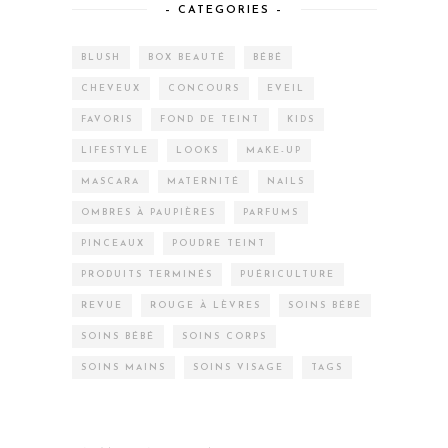
– CATEGORIES –
BLUSH
BOX BEAUTÉ
BÉBÉ
CHEVEUX
CONCOURS
EVEIL
FAVORIS
FOND DE TEINT
KIDS
LIFESTYLE
LOOKS
MAKE-UP
MASCARA
MATERNITÉ
NAILS
OMBRES À PAUPIÈRES
PARFUMS
PINCEAUX
POUDRE TEINT
PRODUITS TERMINÉS
PUÉRICULTURE
REVUE
ROUGE À LÈVRES
SOINS BÉBÉ
SOINS BÉBÉ
SOINS CORPS
SOINS MAINS
SOINS VISAGE
TAGS