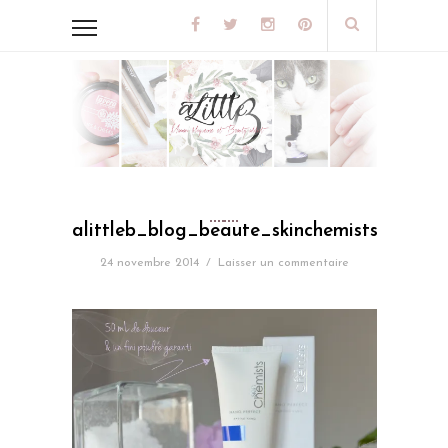
alittleb_blog_beaute_skinchemists_nano_
24 novembre 2014
/
Laisser un commentaire