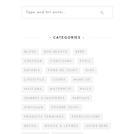
– CATEGORIES –
BLUSH
BOX BEAUTÉ
BÉBÉ
CHEVEUX
CONCOURS
EVEIL
FAVORIS
FOND DE TEINT
KIDS
LIFESTYLE
LOOKS
MAKE-UP
MASCARA
MATERNITÉ
NAILS
OMBRES À PAUPIÈRES
PARFUMS
PINCEAUX
POUDRE TEINT
PRODUITS TERMINÉS
PUÉRICULTURE
REVUE
ROUGE À LÈVRES
SOINS BÉBÉ