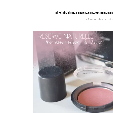
alittleb_blog_beaute_tag_miniprix_max
24 novembre 2014