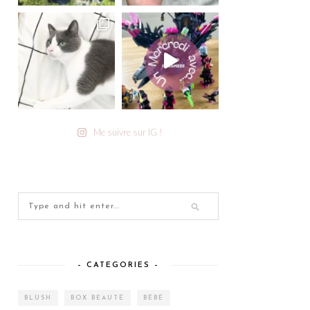
Me suivre sur IG !
– CATEGORIES –
BLUSH
BOX BEAUTÉ
BÉBÉ