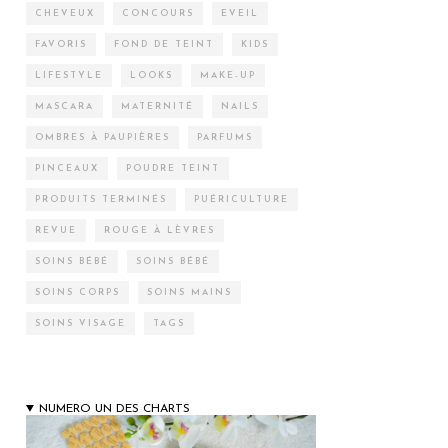
CHEVEUX
CONCOURS
EVEIL
FAVORIS
FOND DE TEINT
KIDS
LIFESTYLE
LOOKS
MAKE-UP
MASCARA
MATERNITÉ
NAILS
OMBRES À PAUPIÈRES
PARFUMS
PINCEAUX
POUDRE TEINT
PRODUITS TERMINÉS
PUÉRICULTURE
REVUE
ROUGE À LÈVRES
SOINS BÉBÉ
SOINS BÉBÉ
SOINS CORPS
SOINS MAINS
SOINS VISAGE
TAGS
NUMERO UN DES CHARTS