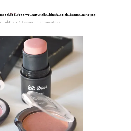
iproduits_reserve_naturelle_blush_stick_bonne_mine.jpg
par
alittleb
/
Laisser un commentaire